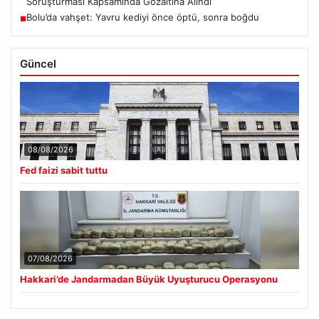
Soruşturması Kapsamında Gözaltına Alındı
Bolu’da vahşet: Yavru kediyi önce öptü, sonra boğdu
■
Güncel
08/08/2026
Fed faizi sabit tuttu
07/08/2026
Hakkari’de Jandarmadan Büyük Uyuşturucu Operasyonu