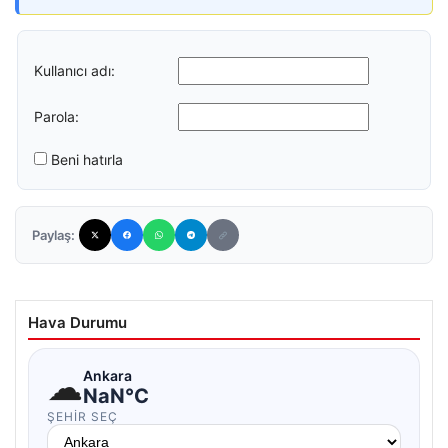
Kullanıcı adı:
Parola:
Beni hatırla
Paylaş:
Hava Durumu
☁
Ankara
NaN°C
ŞEHIR SEÇ