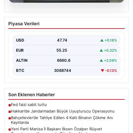
07.08.2026
Hakkari’de Jandarmadan Büyük
Piyasa Verileri
Uyuşturucu Operasyonu
Hakkari ilinde jandarma ekipleri tarafından
gerçekleştirilen başarılı bir operasyonda, yüklü miktarda
USD
47.74
▲ +0.18%
esrar ele geçirildi.…
EUR
55.25
▲ +0.32%
ALTIN
6660.6
▲ +2.59%
BTC
3088744
▼ -0.13%
Son Eklenen Haberler
Fed faizi sabit tuttu
■
Hakkari’de Jandarmadan Büyük Uyuşturucu Operasyonu
■
Bahçelievler’de Tahliye Edilen 4 Katlı Binanın Çökme Anı
■
Kayıtlarda
Yeni Parti Manisa İl Başkanı İlksen Özalper Rüşvet
■