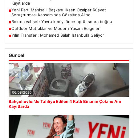
Kayıtlarda
Yeni Parti Manisa İl Başkanı İlksen Özalper Rüşvet
■
Soruşturması Kapsamında Gözaltına Alındı
Bolu’da vahşet: Yavru kediyi önce öptü, sonra boğdu
■
Outdoor Mutfaklar ve Modern Yaşam Bölgeleri
■
Yılın Transferi: Mohamed Salah İstanbul’a Geliyor
■
Güncel
06/08/2026
Bahçelievler’de Tahliye Edilen 4 Katlı Binanın Çökme Anı
Kayıtlarda