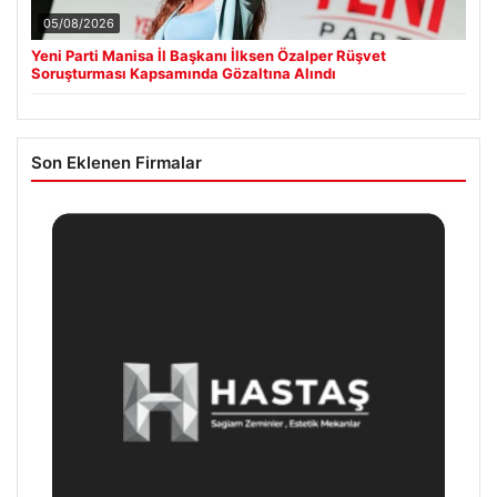
05/08/2026
Yeni Parti Manisa İl Başkanı İlksen Özalper Rüşvet
Soruşturması Kapsamında Gözaltına Alındı
Son Eklenen Firmalar