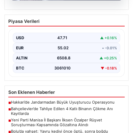
06.08.2026
Bahçelievler’de Tahliye Edilen 4 Katlı
Piyasa Verileri
Binanın Çökme Anı Kayıtlarda
İstanbul'un Bahçelievler ilçesinde, kolonlarından gelen
endişe verici sesler sonrası gece saatlerinde tahliye
USD
47.71
▲ +0.16%
edilen dört…
EUR
55.02
• -0.01%
ALTIN
6508.8
▲ +0.25%
BTC
3061010
▼ -0.18%
Son Eklenen Haberler
Hakkari’de Jandarmadan Büyük Uyuşturucu Operasyonu
■
Bahçelievler’de Tahliye Edilen 4 Katlı Binanın Çökme Anı
■
Kayıtlarda
Yeni Parti Manisa İl Başkanı İlksen Özalper Rüşvet
■
Soruşturması Kapsamında Gözaltına Alındı
Bolu’da vahşet: Yavru kediyi önce öptü, sonra boğdu
■