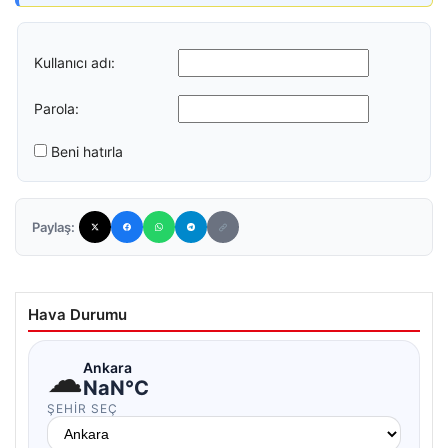
Kullanıcı adı:
Parola:
Beni hatırla
Paylaş:
Hava Durumu
☁
Ankara
NaN°C
ŞEHIR SEÇ