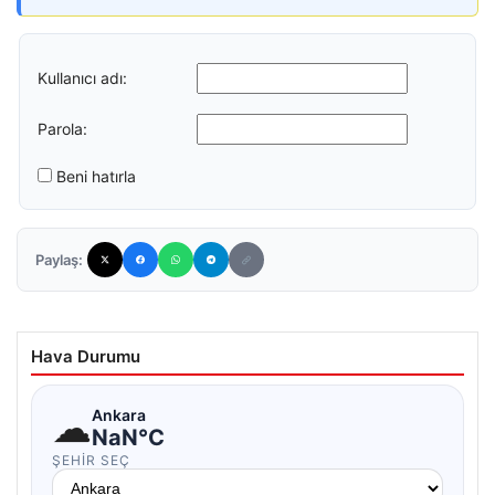
Kullanıcı adı:
Parola:
Beni hatırla
Paylaş:
Hava Durumu
☁
Ankara
NaN°C
ŞEHIR SEÇ