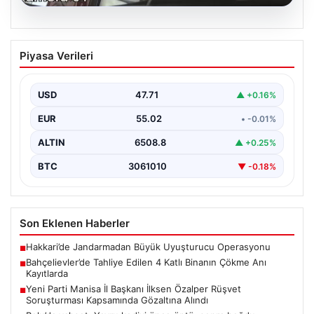
06.08.2026
Bahçelievler’de Tahliye Edilen 4 Katlı
Piyasa Verileri
Binanın Çökme Anı Kayıtlarda
İstanbul'un Bahçelievler ilçesinde, kolonlarından gelen
endişe verici sesler sonrası gece saatlerinde tahliye
USD
47.71
▲ +0.16%
edilen dört…
EUR
55.02
• -0.01%
ALTIN
6508.8
▲ +0.25%
BTC
3061010
▼ -0.18%
Son Eklenen Haberler
Hakkari’de Jandarmadan Büyük Uyuşturucu Operasyonu
■
Bahçelievler’de Tahliye Edilen 4 Katlı Binanın Çökme Anı
■
Kayıtlarda
Yeni Parti Manisa İl Başkanı İlksen Özalper Rüşvet
■
Soruşturması Kapsamında Gözaltına Alındı