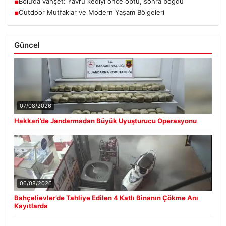
Bolu’da vahşet: Yavru kediyi önce öptü, sonra boğdu
■
Outdoor Mutfaklar ve Modern Yaşam Bölgeleri
■
Güncel
07/08/2026
Hakkari’de Jandarmadan Büyük Uyuşturucu Operasyonu
06/08/2026
Bahçelievler’de Tahliye Edilen 4 Katlı Binanın Çökme Anı
Kayıtlarda