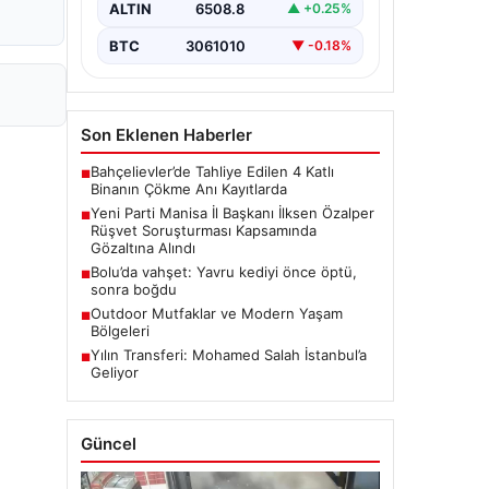
rüşvet soruşturmasında dikkat
ALTIN
6508.8
▲ +0.25%
çeken bir gelişme yaşandı. Yeni Parti
Manisa…
BTC
3061010
▼ -0.18%
Son Eklenen Haberler
Bahçelievler’de Tahliye Edilen 4 Katlı
■
Binanın Çökme Anı Kayıtlarda
Yeni Parti Manisa İl Başkanı İlksen Özalper
■
Rüşvet Soruşturması Kapsamında
Gözaltına Alındı
Bolu’da vahşet: Yavru kediyi önce öptü,
■
sonra boğdu
Outdoor Mutfaklar ve Modern Yaşam
■
Bölgeleri
Yılın Transferi: Mohamed Salah İstanbul’a
■
Geliyor
Güncel