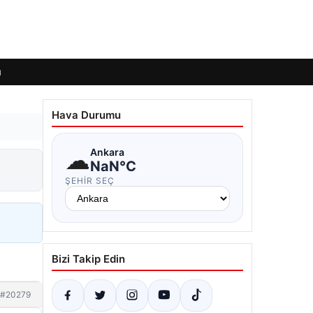
ı
Hava Durumu
☁
Ankara
NaN°C
ŞEHIR SEÇ
Bizi Takip Edin
#20279