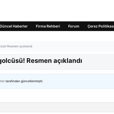
Güncel Haberler
Firma Rehberi
Forum
Çerez Politikas
üsü! Resmen açıklandı
olcüsü! Resmen açıklandı
min
tarafından güncellenmiştir.