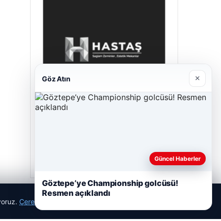
×
Göz Atın
Prenses Night Club
29/04/2026
Güncel Haberler
Göztepe’ye Championship golcüsü!
Resmen açıklandı
ıyoruz.
Çerez Politikamız
Reddet
Kabul Et