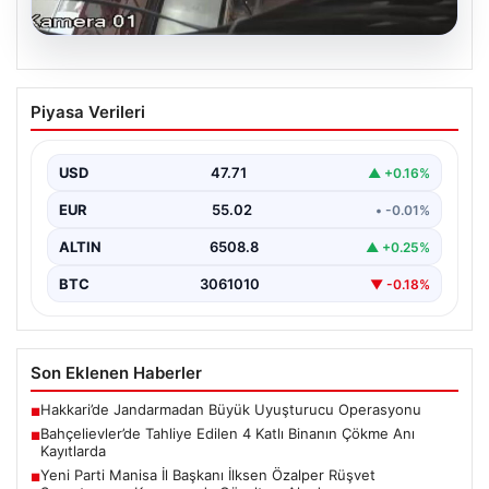
06.08.2026
Bahçelievler’de Tahliye Edilen 4 Katlı
Piyasa Verileri
Binanın Çökme Anı Kayıtlarda
İstanbul'un Bahçelievler ilçesinde, kolonlarından gelen
endişe verici sesler sonrası gece saatlerinde tahliye
USD
47.71
▲ +0.16%
edilen dört…
EUR
55.02
• -0.01%
ALTIN
6508.8
▲ +0.25%
BTC
3061010
▼ -0.18%
Son Eklenen Haberler
Hakkari’de Jandarmadan Büyük Uyuşturucu Operasyonu
■
Bahçelievler’de Tahliye Edilen 4 Katlı Binanın Çökme Anı
■
Kayıtlarda
Yeni Parti Manisa İl Başkanı İlksen Özalper Rüşvet
■