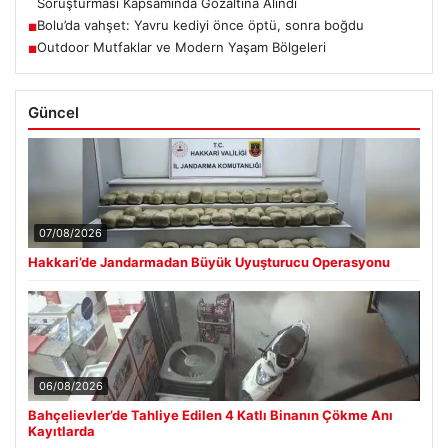
Soruşturması Kapsamında Gözaltına Alındı
Bolu’da vahşet: Yavru kediyi önce öptü, sonra boğdu
■
Outdoor Mutfaklar ve Modern Yaşam Bölgeleri
■
Güncel
07/08/2026
Hakkari’de Jandarmadan Büyük Uyuşturucu Operasyonu
06/08/2026
Bahçelievler’de Tahliye Edilen 4 Katlı Binanın Çökme Anı
Kayıtlarda