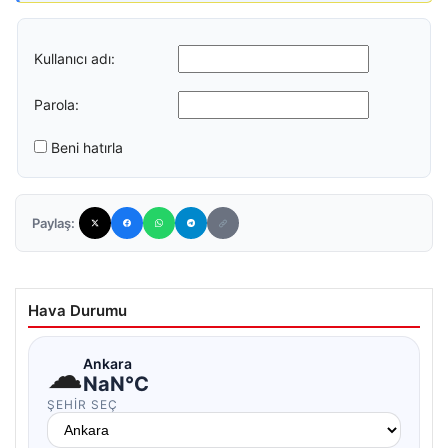
Kullanıcı adı:
Parola:
Beni hatırla
Paylaş:
Hava Durumu
☁
Ankara
NaN°C
ŞEHIR SEÇ