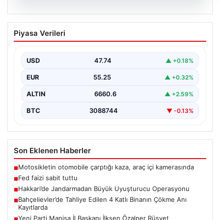
08.08.2026
Fed faizi sabit tuttu
Piyasa Verileri
USD
47.74
▲ +0.18%
EUR
55.25
▲ +0.32%
ALTIN
6660.6
▲ +2.59%
BTC
3088744
▼ -0.13%
Son Eklenen Haberler
Motosikletin otomobile çarptığı kaza, araç içi kamerasında
■
Fed faizi sabit tuttu
■
Hakkari’de Jandarmadan Büyük Uyuşturucu Operasyonu
■
Bahçelievler’de Tahliye Edilen 4 Katlı Binanın Çökme Anı
■
Kayıtlarda
Yeni Parti Manisa İl Başkanı İlksen Özalper Rüşvet
■