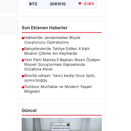
BTC
3061010
▼ -0.18%
Son Eklenen Haberler
Hakkari’de Jandarmadan Büyük
■
Uyuşturucu Operasyonu
Bahçelievler’de Tahliye Edilen 4 Katlı
■
Binanın Çökme Anı Kayıtlarda
Yeni Parti Manisa İl Başkanı İlksen Özalper
■
Rüşvet Soruşturması Kapsamında
Gözaltına Alındı
Bolu’da vahşet: Yavru kediyi önce öptü,
■
sonra boğdu
Outdoor Mutfaklar ve Modern Yaşam
■
Bölgeleri
Güncel