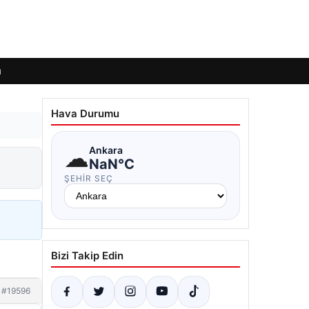
ı
Hava Durumu
☁
Ankara
NaN°C
ŞEHIR SEÇ
Bizi Takip Edin
#19596