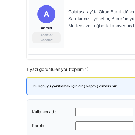
Galatasaray’da Okan Buruk dönemi
A
Sarı-kırmızılı yönetim, Buruk’un y
Mertens ve Tuğberk Tanrıvermiş h
admin
Anahtar
yönetici
1 yazı görüntüleniyor (toplam 1)
Bu konuyu yanıtlamak için giriş yapmış olmalısınız.
Kullanıcı adı:
Parola: