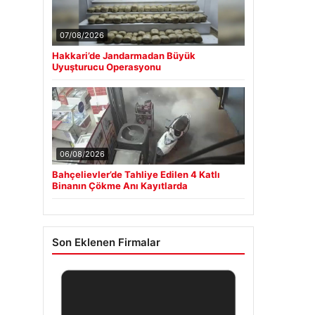
07/08/2026
Hakkari’de Jandarmadan Büyük
Uyuşturucu Operasyonu
06/08/2026
Bahçelievler’de Tahliye Edilen 4 Katlı
Binanın Çökme Anı Kayıtlarda
Son Eklenen Firmalar