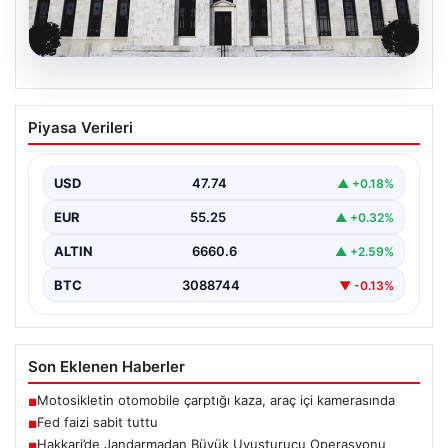
08.08.2026
Fed faizi sabit tuttu
Piyasa Verileri
USD
47.74
▲ +0.18%
EUR
55.25
▲ +0.32%
ALTIN
6660.6
▲ +2.59%
BTC
3088744
▼ -0.13%
Son Eklenen Haberler
Motosikletin otomobile çarptığı kaza, araç içi kamerasında
■
Fed faizi sabit tuttu
■
Hakkari’de Jandarmadan Büyük Uyuşturucu Operasyonu
■