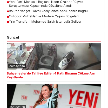
Yeni Parti Manisa İl Başkanı İlksen Özalper Rüşvet
■
Soruşturması Kapsamında Gözaltına Alındı
Bolu’da vahşet: Yavru kediyi önce öptü, sonra boğdu
■
Outdoor Mutfaklar ve Modern Yaşam Bölgeleri
■
Yılın Transferi: Mohamed Salah İstanbul’a Geliyor
■
Güncel
06/08/2026
Bahçelievler’de Tahliye Edilen 4 Katlı Binanın Çökme Anı
Kayıtlarda
05/08/2026