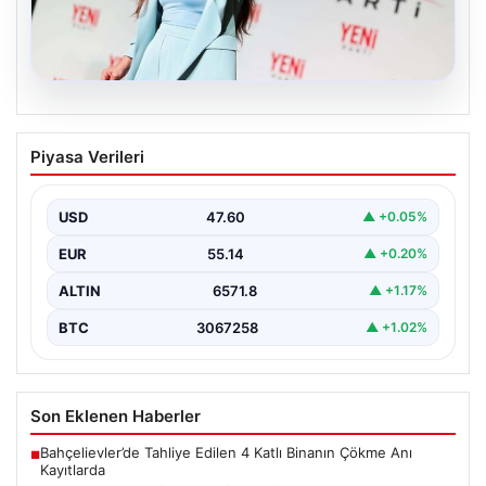
05.08.2026
Yeni Parti Manisa İl Başkanı İlksen
Piyasa Verileri
Özalper Rüşvet Soruşturması
Kapsamında Gözaltına Alındı
USD
47.60
▲ +0.05%
Manisa'da yürütülen önemli bir rüşvet soruşturmasında
dikkat çeken bir gelişme yaşandı. Yeni Parti Manisa…
EUR
55.14
▲ +0.20%
ALTIN
6571.8
▲ +1.17%
BTC
3067258
▲ +1.02%
Son Eklenen Haberler
Bahçelievler’de Tahliye Edilen 4 Katlı Binanın Çökme Anı
■
Kayıtlarda