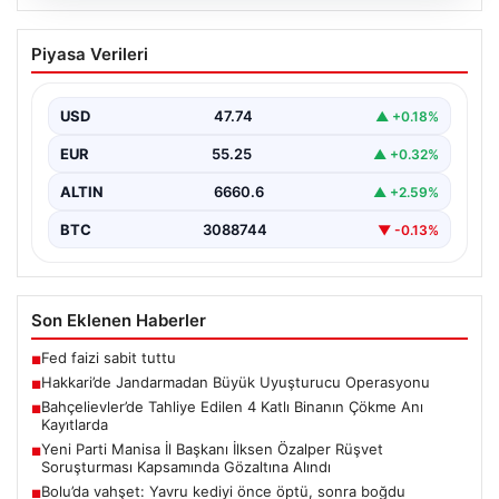
07.08.2026
Hakkari’de Jandarmadan Büyük
Piyasa Verileri
Uyuşturucu Operasyonu
Hakkari ilinde jandarma ekipleri tarafından
gerçekleştirilen başarılı bir operasyonda, yüklü miktarda
USD
47.74
▲ +0.18%
esrar ele geçirildi.…
EUR
55.25
▲ +0.32%
ALTIN
6660.6
▲ +2.59%
BTC
3088744
▼ -0.13%
Son Eklenen Haberler
Fed faizi sabit tuttu
■
Hakkari’de Jandarmadan Büyük Uyuşturucu Operasyonu
■
Bahçelievler’de Tahliye Edilen 4 Katlı Binanın Çökme Anı
■
Kayıtlarda
Yeni Parti Manisa İl Başkanı İlksen Özalper Rüşvet
■
Soruşturması Kapsamında Gözaltına Alındı
Bolu’da vahşet: Yavru kediyi önce öptü, sonra boğdu
■