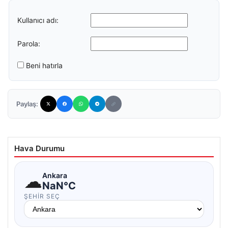
Kullanıcı adı:
Parola:
Beni hatırla
Paylaş:
Hava Durumu
☁
Ankara
NaN°C
ŞEHIR SEÇ