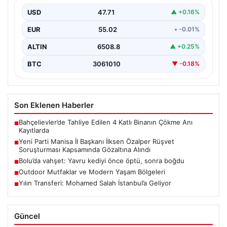
Kapsamında Gözaltına Alındı
USD
47.71
▲ +0.16%
Manisa'da yürütülen önemli bir rüşvet soruşturmasında
dikkat çeken bir gelişme yaşandı. Yeni Parti Manisa…
EUR
55.02
• -0.01%
ALTIN
6508.8
▲ +0.25%
BTC
3061010
▼ -0.18%
Son Eklenen Haberler
Bahçelievler’de Tahliye Edilen 4 Katlı Binanın Çökme Anı
■
Kayıtlarda
Yeni Parti Manisa İl Başkanı İlksen Özalper Rüşvet
■
Soruşturması Kapsamında Gözaltına Alındı
Bolu’da vahşet: Yavru kediyi önce öptü, sonra boğdu
■
Outdoor Mutfaklar ve Modern Yaşam Bölgeleri
■
Yılın Transferi: Mohamed Salah İstanbul’a Geliyor
■
Güncel