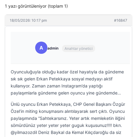
1 yazı görüntüleniyor (toplam 1)
18/05/2026: 10:17 pm
#16847
A
admin
Anahtar yönetici
Oyunculuğuyla olduğu kadar özel hayatıyla da gündeme
sık sık gelen Erkan Petekkaya sosyal medyayı aktif
kullanıyor. Zaman zaman Instagram’da yaptığı
paylaşımlarla gündeme gelen oyuncu yine gündemde…
Ünlü oyuncu Erkan Petekkaya, CHP Genel Başkanı Özgür
Özel’in miting konuşmasını alıntılayarak sert çıktı. Oyuncu
paylaşımında “Sahtekarsınız. Yeter artık memleketin iliğini
sömürdünüz yeter yeter yeter guguk kuşusunuz!!!! bkn.
@yilmazozdil Deniz Baykal da Kemal Kılıçdaroğlu da siz