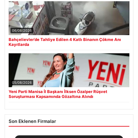
06/08/2026
Bahçelievler’de Tahliye Edilen 4 Katlı Binanın Çökme Anı
Kayıtlarda
05/08/2026
Yeni Parti Manisa İl Başkanı İlksen Özalper Rüşvet
Soruşturması Kapsamında Gözaltına Alındı
Son Eklenen Firmalar