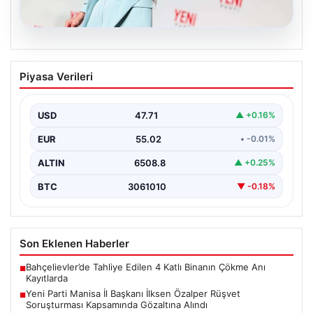
05.08.2026
Yeni Parti Manisa İl Başkanı İlksen
Piyasa Verileri
Özalper Rüşvet Soruşturması
Kapsamında Gözaltına Alındı
USD
47.71
▲ +0.16%
Manisa'da yürütülen önemli bir rüşvet soruşturmasında
dikkat çeken bir gelişme yaşandı. Yeni Parti Manisa…
EUR
55.02
• -0.01%
ALTIN
6508.8
▲ +0.25%
BTC
3061010
▼ -0.18%
Son Eklenen Haberler
Bahçelievler’de Tahliye Edilen 4 Katlı Binanın Çökme Anı
■
Kayıtlarda
Yeni Parti Manisa İl Başkanı İlksen Özalper Rüşvet
■
Soruşturması Kapsamında Gözaltına Alındı