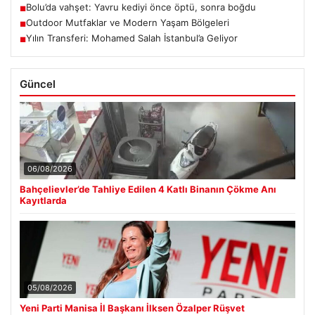
Bolu’da vahşet: Yavru kediyi önce öptü, sonra boğdu
■
Outdoor Mutfaklar ve Modern Yaşam Bölgeleri
■
Yılın Transferi: Mohamed Salah İstanbul’a Geliyor
■
Güncel
06/08/2026
Bahçelievler’de Tahliye Edilen 4 Katlı Binanın Çökme Anı
Kayıtlarda
05/08/2026
Yeni Parti Manisa İl Başkanı İlksen Özalper Rüşvet