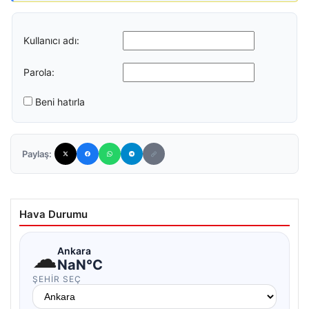
Kullanıcı adı:
Parola:
Beni hatırla
Paylaş:
Hava Durumu
☁
Ankara
NaN°C
ŞEHIR SEÇ