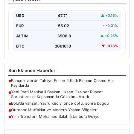
Özalper Rüşvet Soruşturması
Kapsamında Gözaltına Alındı
USD
47.71
▲ +0.16%
Manisa'da yürütülen önemli bir rüşvet soruşturmasında
dikkat çeken bir gelişme yaşandı. Yeni Parti Manisa…
EUR
55.02
• -0.01%
ALTIN
6508.8
▲ +0.25%
BTC
3061010
▼ -0.18%
Son Eklenen Haberler
Bahçelievler’de Tahliye Edilen 4 Katlı Binanın Çökme Anı
■
Kayıtlarda
Yeni Parti Manisa İl Başkanı İlksen Özalper Rüşvet
■
Soruşturması Kapsamında Gözaltına Alındı
Bolu’da vahşet: Yavru kediyi önce öptü, sonra boğdu
■
Outdoor Mutfaklar ve Modern Yaşam Bölgeleri
■
Yılın Transferi: Mohamed Salah İstanbul’a Geliyor
■