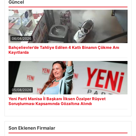
Güncel
06/08/2026
Bahçelievler’de Tahliye Edilen 4 Katlı Binanın Çökme Anı
Kayıtlarda
05/08/2026
Yeni Parti Manisa İl Başkanı İlksen Özalper Rüşvet
Soruşturması Kapsamında Gözaltına Alındı
Son Eklenen Firmalar