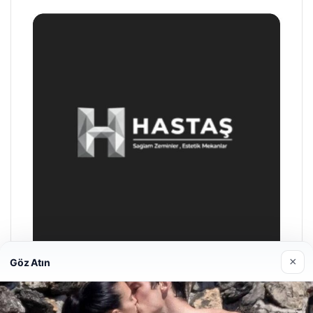
×
Göz Atın
Hastaş Beton
26/05/2026