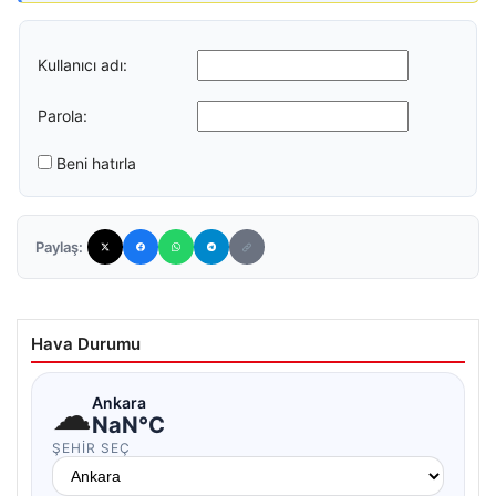
Kullanıcı adı:
Parola:
Beni hatırla
Paylaş:
Hava Durumu
☁
Ankara
NaN°C
ŞEHIR SEÇ