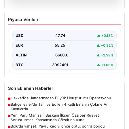
06.08.2026
Bahçelievler’de Tahliye Edilen 4 Katlı
Piyasa Verileri
Binanın Çökme Anı Kayıtlarda
İstanbul'un Bahçelievler ilçesinde, kolonlarından gelen
endişe verici sesler sonrası gece saatlerinde tahliye
USD
47.74
▲ +0.18%
edilen dört…
EUR
55.25
▲ +0.32%
ALTIN
6660.6
▲ +2.59%
BTC
3092491
▲ +1.06%
Son Eklenen Haberler
Hakkari’de Jandarmadan Büyük Uyuşturucu Operasyonu
■
Bahçelievler’de Tahliye Edilen 4 Katlı Binanın Çökme Anı
■
Kayıtlarda
Yeni Parti Manisa İl Başkanı İlksen Özalper Rüşvet
■
Soruşturması Kapsamında Gözaltına Alındı
Bolu’da vahşet: Yavru kediyi önce öptü, sonra boğdu
■