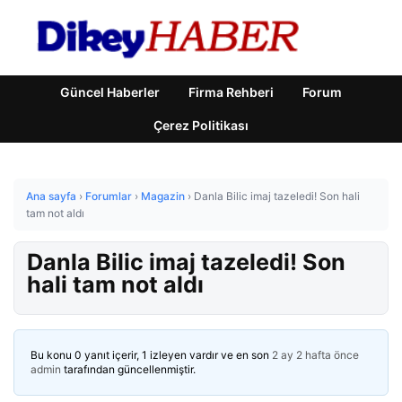
Güncel Haberler
Firma Rehberi
Forum
Çerez Politikası
Ana sayfa
›
Forumlar
›
Magazin
›
Danla Bilic imaj tazeledi! Son hali
tam not aldı
Danla Bilic imaj tazeledi! Son
hali tam not aldı
Bu konu 0 yanıt içerir, 1 izleyen vardır ve en son
2 ay 2 hafta önce
admin
tarafından güncellenmiştir.