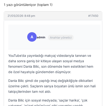
1 yazı görüntüleniyor (toplam 1)
21/05/2026: 8:48 pm
#17450
A
admin
Anahtar yönetici
YouTube’da yayınladığı makyaj videolarıyla tanınan ve
daha sonra geniş bir kitleye ulaşan sosyal medya
fenomeni Danla Bilic, son dönemde hem estetikleri hem
de özel hayatıyla gündemden düşmüyor.
Danla Bilic şimdi de yaptığı imaj değişikliğiyle dikkatleri
üzerine çekti. Saçlarını sarıya boyatan ünlü ismin son hali
takipçilerinden tam not aldı.
Danla Bilic için sosyal medyada; ‘saçlar harika’, ‘çok
yakışmış’, ‘güzel görünüyor’ gibi yorumlar yapıldı.