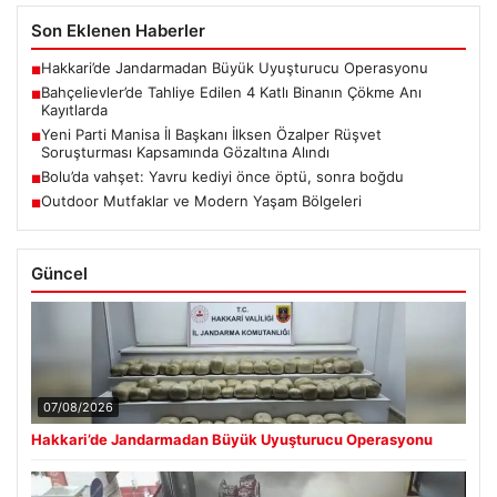
Son Eklenen Haberler
Hakkari’de Jandarmadan Büyük Uyuşturucu Operasyonu
■
Bahçelievler’de Tahliye Edilen 4 Katlı Binanın Çökme Anı
■
Kayıtlarda
Yeni Parti Manisa İl Başkanı İlksen Özalper Rüşvet
■
Soruşturması Kapsamında Gözaltına Alındı
Bolu’da vahşet: Yavru kediyi önce öptü, sonra boğdu
■
Outdoor Mutfaklar ve Modern Yaşam Bölgeleri
■
Güncel
07/08/2026
Hakkari’de Jandarmadan Büyük Uyuşturucu Operasyonu