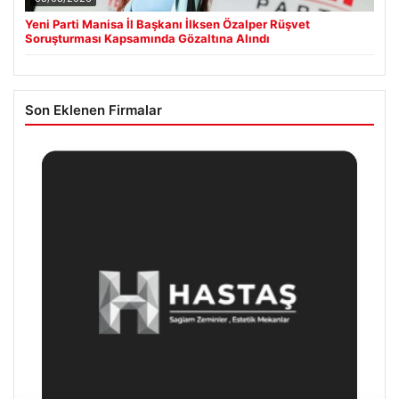
Yeni Parti Manisa İl Başkanı İlksen Özalper Rüşvet
Soruşturması Kapsamında Gözaltına Alındı
Son Eklenen Firmalar