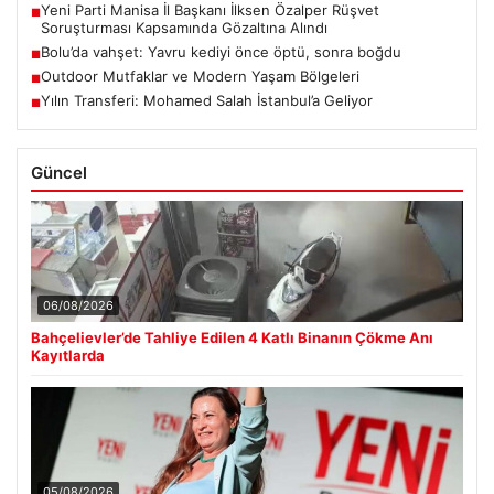
Yeni Parti Manisa İl Başkanı İlksen Özalper Rüşvet
■
Soruşturması Kapsamında Gözaltına Alındı
Bolu’da vahşet: Yavru kediyi önce öptü, sonra boğdu
■
Outdoor Mutfaklar ve Modern Yaşam Bölgeleri
■
Yılın Transferi: Mohamed Salah İstanbul’a Geliyor
■
Güncel
06/08/2026
Bahçelievler’de Tahliye Edilen 4 Katlı Binanın Çökme Anı
Kayıtlarda
05/08/2026