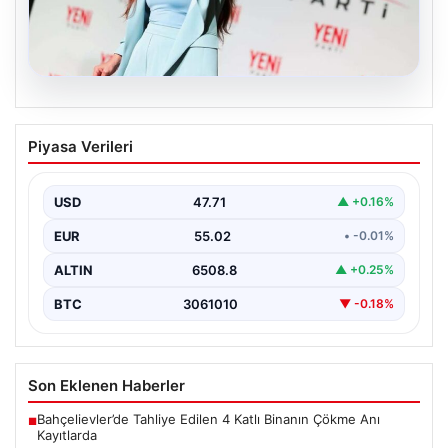
05.08.2026
Yeni Parti Manisa İl Başkanı İlksen
Piyasa Verileri
Özalper Rüşvet Soruşturması
Kapsamında Gözaltına Alındı
USD
47.71
▲ +0.16%
Manisa'da yürütülen önemli bir rüşvet soruşturmasında
dikkat çeken bir gelişme yaşandı. Yeni Parti Manisa…
EUR
55.02
• -0.01%
ALTIN
6508.8
▲ +0.25%
BTC
3061010
▼ -0.18%
Son Eklenen Haberler
Bahçelievler’de Tahliye Edilen 4 Katlı Binanın Çökme Anı
■
Kayıtlarda