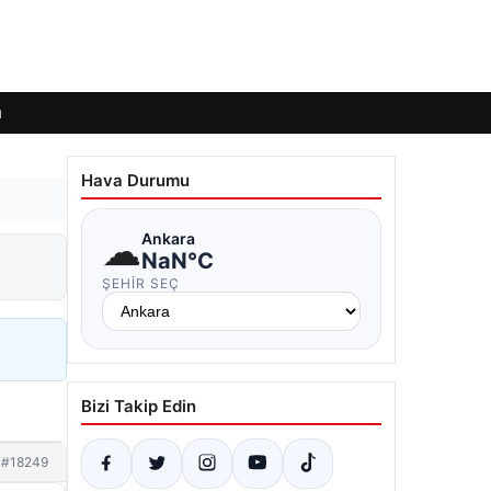
ı
Hava Durumu
☁
Ankara
NaN°C
ŞEHIR SEÇ
Bizi Takip Edin
#18249