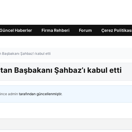
Güncel Haberler
Firma Rehberi
Forum
Çerez Politikas
n Başbakanı Şahbaz’ı kabul etti
stan Başbakanı Şahbaz’ı kabul etti
 önce
admin
tarafından güncellenmiştir.