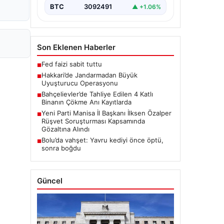
BTC
3092491
▲ +1.06%
Son Eklenen Haberler
Fed faizi sabit tuttu
■
Hakkari’de Jandarmadan Büyük
■
Uyuşturucu Operasyonu
Bahçelievler’de Tahliye Edilen 4 Katlı
■
Binanın Çökme Anı Kayıtlarda
Yeni Parti Manisa İl Başkanı İlksen Özalper
■
Rüşvet Soruşturması Kapsamında
Gözaltına Alındı
Bolu’da vahşet: Yavru kediyi önce öptü,
■
sonra boğdu
Güncel