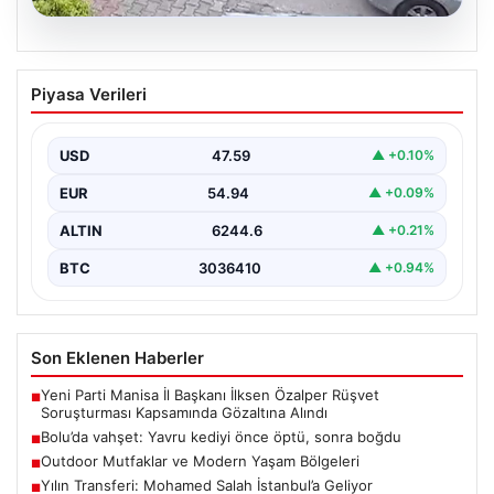
04.08.2026
Bolu’da vahşet: Yavru kediyi önce öptü,
Piyasa Verileri
sonra boğdu
{ "title": "Bolu'da Vahşet: Yavru Kediyi Önce Sevdi,
Ardından Telef Etti", "content": "Bolu'nun Beşkavaklar…
USD
47.59
▲ +0.10%
EUR
54.94
▲ +0.09%
ALTIN
6244.6
▲ +0.21%
BTC
3036410
▲ +0.94%
Son Eklenen Haberler
Yeni Parti Manisa İl Başkanı İlksen Özalper Rüşvet
■
Soruşturması Kapsamında Gözaltına Alındı
Bolu’da vahşet: Yavru kediyi önce öptü, sonra boğdu
■
Outdoor Mutfaklar ve Modern Yaşam Bölgeleri
■
Yılın Transferi: Mohamed Salah İstanbul’a Geliyor
■