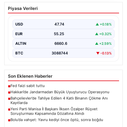
Hakkari’de Jandarmadan Büyük
Piyasa Verileri
Uyuşturucu Operasyonu
Hakkari ilinde jandarma ekipleri tarafından
gerçekleştirilen başarılı bir operasyonda, yüklü miktarda
USD
47.74
▲ +0.18%
esrar ele geçirildi.…
EUR
55.25
▲ +0.32%
ALTIN
6660.6
▲ +2.59%
BTC
3088744
▼ -0.13%
Son Eklenen Haberler
Fed faizi sabit tuttu
■
Hakkari’de Jandarmadan Büyük Uyuşturucu Operasyonu
■
Bahçelievler’de Tahliye Edilen 4 Katlı Binanın Çökme Anı
■
Kayıtlarda
Yeni Parti Manisa İl Başkanı İlksen Özalper Rüşvet
■
Soruşturması Kapsamında Gözaltına Alındı
Bolu’da vahşet: Yavru kediyi önce öptü, sonra boğdu
■