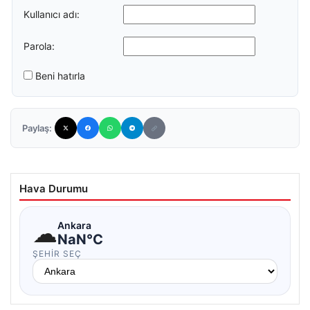
Kullanıcı adı:
Parola:
Beni hatırla
Paylaş:
Hava Durumu
☁
Ankara
NaN°C
ŞEHIR SEÇ