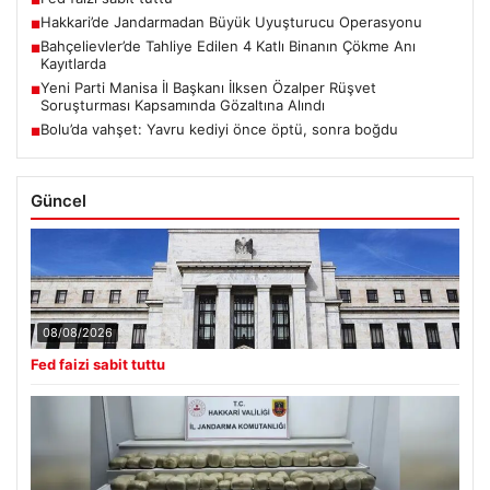
■
Hakkari’de Jandarmadan Büyük Uyuşturucu Operasyonu
■
Bahçelievler’de Tahliye Edilen 4 Katlı Binanın Çökme Anı
■
Kayıtlarda
Yeni Parti Manisa İl Başkanı İlksen Özalper Rüşvet
■
Soruşturması Kapsamında Gözaltına Alındı
Bolu’da vahşet: Yavru kediyi önce öptü, sonra boğdu
■
Güncel
08/08/2026
Fed faizi sabit tuttu