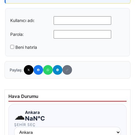
Kullanıcı adı:
Parola:
Beni hatırla
Paylaş:
Hava Durumu
☁
Ankara
NaN°C
ŞEHIR SEÇ