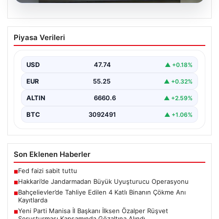
07.08.2026
Hakkari’de Jandarmadan Büyük
Piyasa Verileri
Uyuşturucu Operasyonu
Hakkari ilinde jandarma ekipleri tarafından
gerçekleştirilen başarılı bir operasyonda, yüklü miktarda
USD
47.74
▲ +0.18%
esrar ele geçirildi.…
EUR
55.25
▲ +0.32%
ALTIN
6660.6
▲ +2.59%
BTC
3092491
▲ +1.06%
Son Eklenen Haberler
Fed faizi sabit tuttu
■
Hakkari’de Jandarmadan Büyük Uyuşturucu Operasyonu
■
Bahçelievler’de Tahliye Edilen 4 Katlı Binanın Çökme Anı
■
Kayıtlarda
Yeni Parti Manisa İl Başkanı İlksen Özalper Rüşvet
■
Soruşturması Kapsamında Gözaltına Alındı