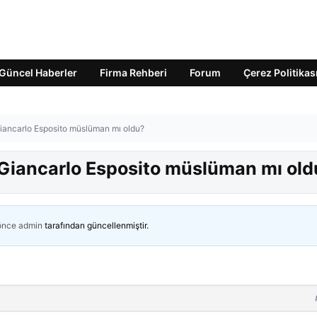
Güncel Haberler
Firma Rehberi
Forum
Çerez Politikas
Giancarlo Esposito müslüman mı oldu?
i Giancarlo Esposito müslüman mı old
 önce
admin
tarafından güncellenmiştir.