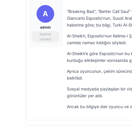
“Breaking Bad”, “Better Call Saul”
A
Giancarlo Esposito’nun, Suudi Ara
haberine göre; bu bilgi, Turki Al-S
admin
Anahtar
Al-Sheikh, Esposito’nun Kelime-i Ş
yönetici
camide namaz kıldığını söyledi.
Al-Sheikh’e göre Esposito’nun bu 
kurduğu etkileşimler sonrasında ge
Ayrıca oyuncunun, çekim sürecinde
belirtildi.
Sosyal medyada paylaşılan bir vide
görüntüler yer aldı.
Ancak bu bilgiye dair oyuncu ve 