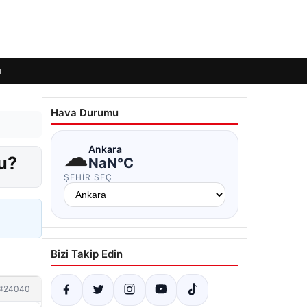
ı
Hava Durumu
☁
Ankara
u?
NaN°C
ŞEHIR SEÇ
Bizi Takip Edin
#24040