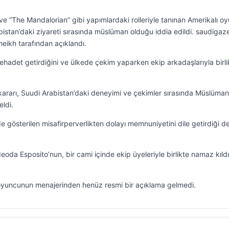
 ve “The Mandalorian” gibi yapımlardaki rolleriyle tanınan Amerikalı o
bistan’daki ziyareti sırasında müslüman olduğu iddia edildi. saudigaz
heikh tarafından açıklandı.
ehadet getirdiğini ve ülkede çekim yaparken ekip arkadaşlarıyla birli
kararı, Suudi Arabistan’daki deneyimi ve çekimler sırasında Müslüman
ldi.
 gösterilen misafirperverlikten dolayı memnuniyetini dile getirdiği d
oda Esposito’nun, bir cami içinde ekip üyeleriyle birlikte namaz kıldı
oyuncunun menajerinden henüz resmi bir açıklama gelmedi.