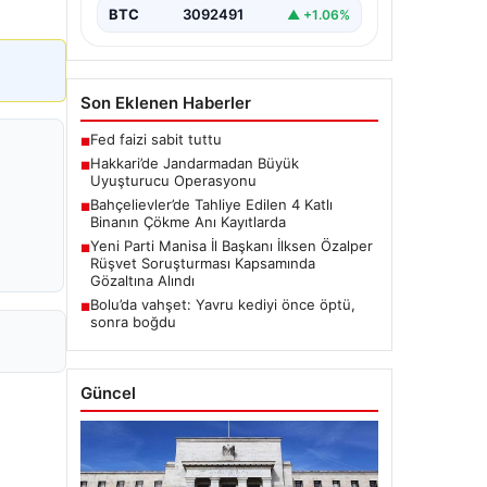
BTC
3092491
▲ +1.06%
Son Eklenen Haberler
Fed faizi sabit tuttu
■
Hakkari’de Jandarmadan Büyük
■
Uyuşturucu Operasyonu
Bahçelievler’de Tahliye Edilen 4 Katlı
■
Binanın Çökme Anı Kayıtlarda
Yeni Parti Manisa İl Başkanı İlksen Özalper
■
Rüşvet Soruşturması Kapsamında
Gözaltına Alındı
Bolu’da vahşet: Yavru kediyi önce öptü,
■
sonra boğdu
Güncel