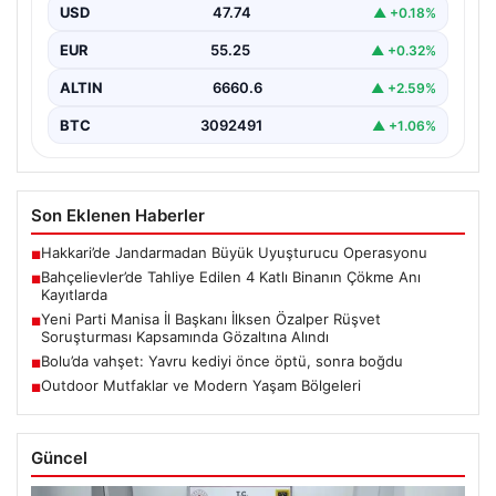
Özalper Rüşvet Soruşturması
Kapsamında Gözaltına Alındı
USD
47.74
▲ +0.18%
Manisa'da yürütülen önemli bir rüşvet soruşturmasında
dikkat çeken bir gelişme yaşandı. Yeni Parti Manisa…
EUR
55.25
▲ +0.32%
ALTIN
6660.6
▲ +2.59%
BTC
3092491
▲ +1.06%
Son Eklenen Haberler
Hakkari’de Jandarmadan Büyük Uyuşturucu Operasyonu
■
Bahçelievler’de Tahliye Edilen 4 Katlı Binanın Çökme Anı
■
Kayıtlarda
Yeni Parti Manisa İl Başkanı İlksen Özalper Rüşvet
■
Soruşturması Kapsamında Gözaltına Alındı
Bolu’da vahşet: Yavru kediyi önce öptü, sonra boğdu
■
Outdoor Mutfaklar ve Modern Yaşam Bölgeleri
■