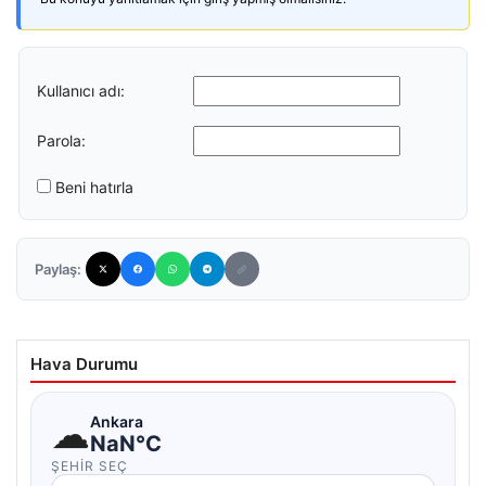
Kullanıcı adı:
Parola:
Beni hatırla
Paylaş:
Hava Durumu
☁
Ankara
NaN°C
ŞEHIR SEÇ