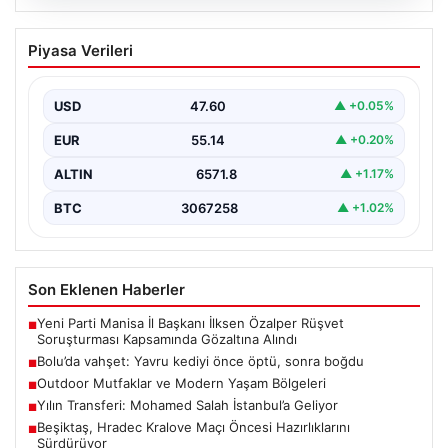
04.08.2026
Bolu’da vahşet: Yavru kediyi önce öptü,
Piyasa Verileri
sonra boğdu
{ "title": "Bolu'da Vahşet: Yavru Kediyi Önce Sevdi,
Ardından Telef Etti", "content": "Bolu'nun Beşkavaklar…
USD
47.60
▲ +0.05%
EUR
55.14
▲ +0.20%
ALTIN
6571.8
▲ +1.17%
BTC
3067258
▲ +1.02%
Son Eklenen Haberler
Yeni Parti Manisa İl Başkanı İlksen Özalper Rüşvet
■
Soruşturması Kapsamında Gözaltına Alındı
Bolu’da vahşet: Yavru kediyi önce öptü, sonra boğdu
■
Outdoor Mutfaklar ve Modern Yaşam Bölgeleri
■
Yılın Transferi: Mohamed Salah İstanbul’a Geliyor
■
Beşiktaş, Hradec Kralove Maçı Öncesi Hazırlıklarını
■
Sürdürüyor