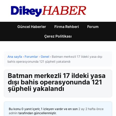
Güncel Haberler
Firma Rehberi
Forum
Çerez Politikası
Ana sayfa
›
Forumlar
›
Genel
›
Batman merkezli 17 ildeki yasa dışı
bahis operasyonunda 121 şüpheli yakalandı
Batman merkezli 17 ildeki yasa
dışı bahis operasyonunda 121
şüpheli yakalandı
Bu konu 0 yanıt içerir, 1 izleyen vardır ve en son
2 ay 2 hafta önce
admin
tarafından güncellenmiştir.