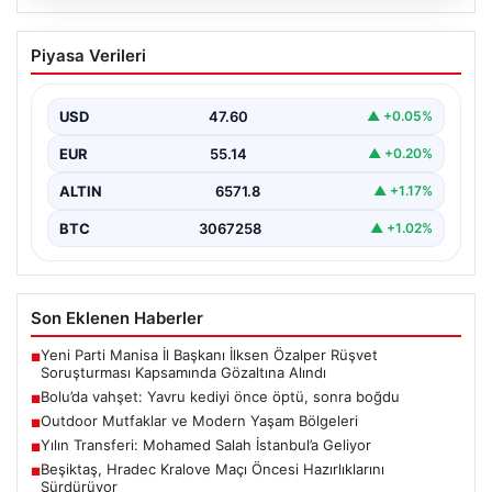
04.08.2026
Bolu’da vahşet: Yavru kediyi önce öptü,
Piyasa Verileri
sonra boğdu
{ "title": "Bolu'da Vahşet: Yavru Kediyi Önce Sevdi,
Ardından Telef Etti", "content": "Bolu'nun Beşkavaklar…
USD
47.60
▲ +0.05%
EUR
55.14
▲ +0.20%
ALTIN
6571.8
▲ +1.17%
BTC
3067258
▲ +1.02%
Son Eklenen Haberler
Yeni Parti Manisa İl Başkanı İlksen Özalper Rüşvet
■
Soruşturması Kapsamında Gözaltına Alındı
Bolu’da vahşet: Yavru kediyi önce öptü, sonra boğdu
■
Outdoor Mutfaklar ve Modern Yaşam Bölgeleri
■
Yılın Transferi: Mohamed Salah İstanbul’a Geliyor
■
Beşiktaş, Hradec Kralove Maçı Öncesi Hazırlıklarını
■
Sürdürüyor