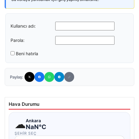
Kullanıcı adı:
Parola:
Beni hatırla
Paylaş:
Hava Durumu
☁
Ankara
NaN°C
ŞEHIR SEÇ