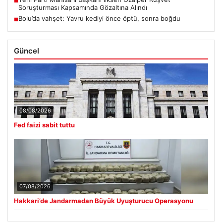
■
Soruşturması Kapsamında Gözaltına Alındı
Bolu’da vahşet: Yavru kediyi önce öptü, sonra boğdu
■
Güncel
08/08/2026
Fed faizi sabit tuttu
07/08/2026
Hakkari’de Jandarmadan Büyük Uyuşturucu Operasyonu