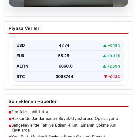
07.08.2026
Hakkari’de Jandarmadan Büyük
Piyasa Verileri
Uyuşturucu Operasyonu
Hakkari ilinde jandarma ekipleri tarafından
gerçekleştirilen başarılı bir operasyonda, yüklü miktarda
USD
47.74
▲ +0.18%
esrar ele geçirildi.…
EUR
55.25
▲ +0.32%
ALTIN
6660.6
▲ +2.59%
BTC
3088744
▼ -0.13%
Son Eklenen Haberler
Fed faizi sabit tuttu
■
Hakkari’de Jandarmadan Büyük Uyuşturucu Operasyonu
■
Bahçelievler’de Tahliye Edilen 4 Katlı Binanın Çökme Anı
■
Kayıtlarda
Yeni Parti Manisa İl Başkanı İlksen Özalper Rüşvet