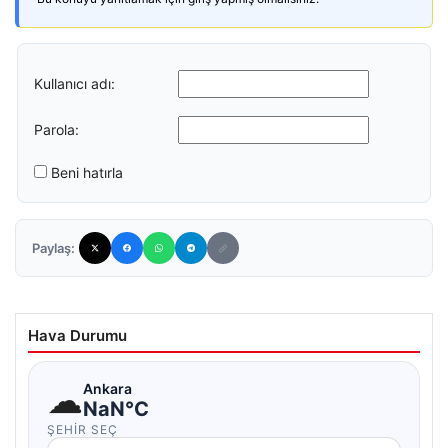
Kullanıcı adı:
Parola:
Beni hatırla
Paylaş:
Hava Durumu
☁
Ankara
NaN°C
ŞEHIR SEÇ