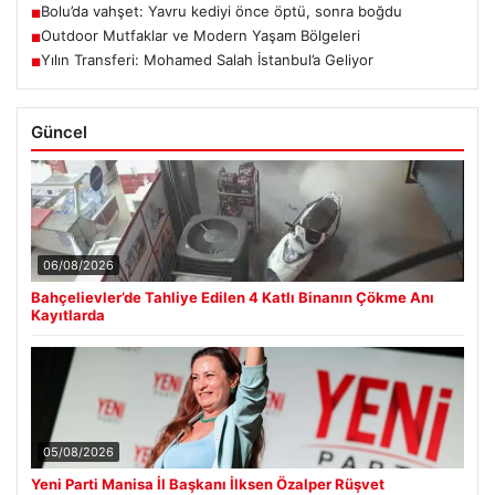
Bolu’da vahşet: Yavru kediyi önce öptü, sonra boğdu
■
Outdoor Mutfaklar ve Modern Yaşam Bölgeleri
■
Yılın Transferi: Mohamed Salah İstanbul’a Geliyor
■
Güncel
06/08/2026
Bahçelievler’de Tahliye Edilen 4 Katlı Binanın Çökme Anı
Kayıtlarda
05/08/2026
Yeni Parti Manisa İl Başkanı İlksen Özalper Rüşvet