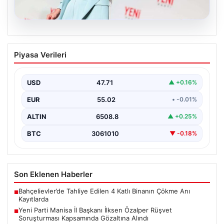
05.08.2026
Yeni Parti Manisa İl Başkanı İlksen
Piyasa Verileri
Özalper Rüşvet Soruşturması
Kapsamında Gözaltına Alındı
USD
47.71
▲ +0.16%
Manisa'da yürütülen önemli bir rüşvet soruşturmasında
dikkat çeken bir gelişme yaşandı. Yeni Parti Manisa…
EUR
55.02
• -0.01%
ALTIN
6508.8
▲ +0.25%
BTC
3061010
▼ -0.18%
Son Eklenen Haberler
Bahçelievler’de Tahliye Edilen 4 Katlı Binanın Çökme Anı
■
Kayıtlarda
Yeni Parti Manisa İl Başkanı İlksen Özalper Rüşvet
■
Soruşturması Kapsamında Gözaltına Alındı