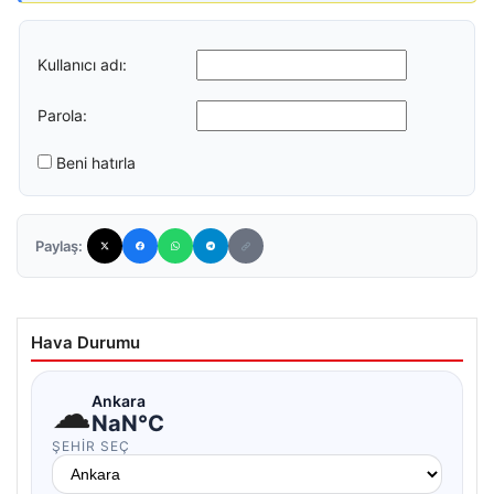
Kullanıcı adı:
Parola:
Beni hatırla
Paylaş:
Hava Durumu
☁
Ankara
NaN°C
ŞEHIR SEÇ