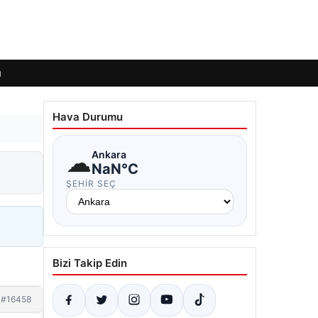
ı
Hava Durumu
☁
Ankara
NaN°C
ŞEHIR SEÇ
Bizi Takip Edin
#16458