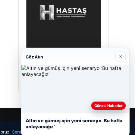
×
Göz Atın
Prenses Night Club
29/04/2026
Güncel Haberler
Altın ve gümüş için yeni senaryo ‘Bu hafta
anlayacağız’
ıyoruz.
Çerez Politikamız
Reddet
Kabul Et