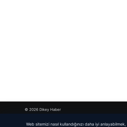
© 2026 Dikey Haber
io
Web sitemizi nasıl kullandığınızı daha iyi anlayabilmek,