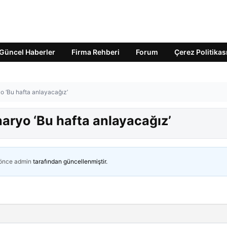
Güncel Haberler
Firma Rehberi
Forum
Çerez Politikas
yo ‘Bu hafta anlayacağız’
naryo ‘Bu hafta anlayacağız’
 önce
admin
tarafından güncellenmiştir.