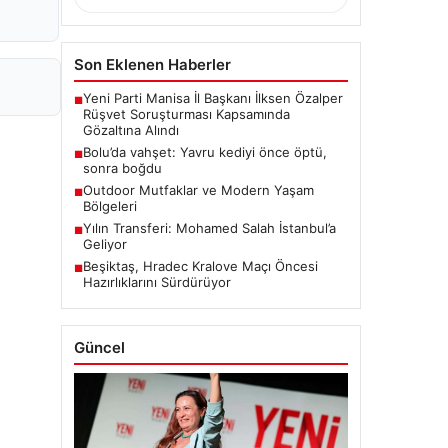
Son Eklenen Haberler
Yeni Parti Manisa İl Başkanı İlksen Özalper
■
Rüşvet Soruşturması Kapsamında
Gözaltına Alındı
Bolu’da vahşet: Yavru kediyi önce öptü,
■
sonra boğdu
Outdoor Mutfaklar ve Modern Yaşam
■
Bölgeleri
Yılın Transferi: Mohamed Salah İstanbul’a
■
Geliyor
Beşiktaş, Hradec Kralove Maçı Öncesi
■
Hazırlıklarını Sürdürüyor
Güncel