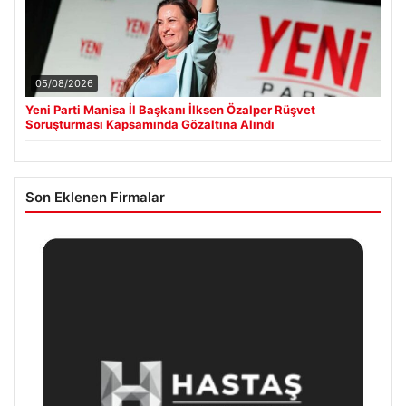
05/08/2026
Yeni Parti Manisa İl Başkanı İlksen Özalper Rüşvet
Soruşturması Kapsamında Gözaltına Alındı
Son Eklenen Firmalar