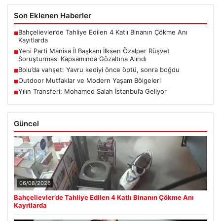
Son Eklenen Haberler
Bahçelievler’de Tahliye Edilen 4 Katlı Binanın Çökme Anı
■
Kayıtlarda
Yeni Parti Manisa İl Başkanı İlksen Özalper Rüşvet
■
Soruşturması Kapsamında Gözaltına Alındı
Bolu’da vahşet: Yavru kediyi önce öptü, sonra boğdu
■
Outdoor Mutfaklar ve Modern Yaşam Bölgeleri
■
Yılın Transferi: Mohamed Salah İstanbul’a Geliyor
■
Güncel
06/08/2026
Bahçelievler’de Tahliye Edilen 4 Katlı Binanın Çökme Anı
Kayıtlarda