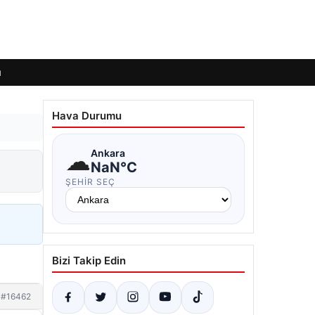
ı
Hava Durumu
☁
Ankara
NaN°C
ŞEHIR SEÇ
Bizi Takip Edin
#16462