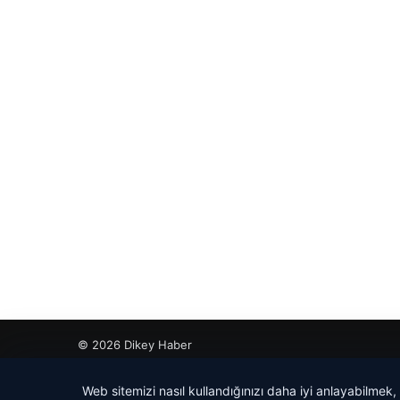
© 2026 Dikey Haber
o
Web sitemizi nasıl kullandığınızı daha iyi anlayabilmek,