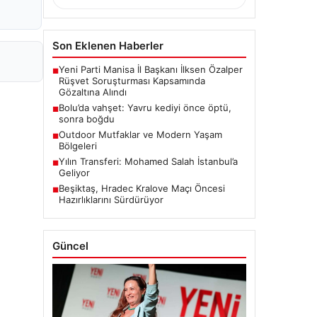
Son Eklenen Haberler
Yeni Parti Manisa İl Başkanı İlksen Özalper
■
Rüşvet Soruşturması Kapsamında
Gözaltına Alındı
Bolu’da vahşet: Yavru kediyi önce öptü,
■
sonra boğdu
Outdoor Mutfaklar ve Modern Yaşam
■
Bölgeleri
Yılın Transferi: Mohamed Salah İstanbul’a
■
Geliyor
Beşiktaş, Hradec Kralove Maçı Öncesi
■
Hazırlıklarını Sürdürüyor
Güncel