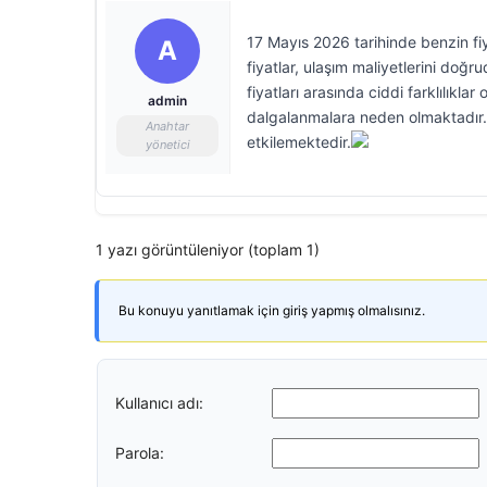
17 Mayıs 2026 tarihinde benzin fiy
A
fiyatlar, ulaşım maliyetlerini doğ
fiyatları arasında ciddi farklılıklar 
admin
dalgalanmalara neden olmaktadır. A
Anahtar
etkilemektedir.
yönetici
1 yazı görüntüleniyor (toplam 1)
Bu konuyu yanıtlamak için giriş yapmış olmalısınız.
Kullanıcı adı:
Parola: