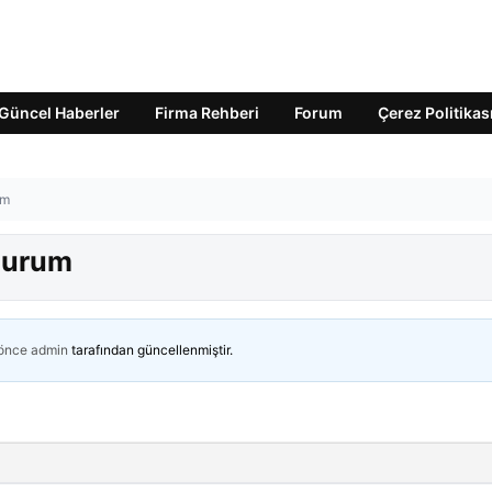
Güncel Haberler
Firma Rehberi
Forum
Çerez Politikas
um
 durum
 önce
admin
tarafından güncellenmiştir.