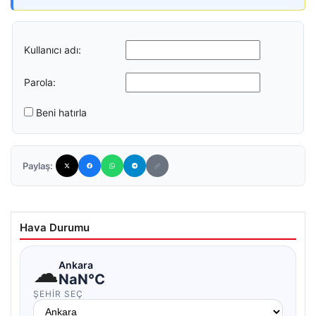
Kullanıcı adı:
Parola:
Beni hatırla
Paylaş:
Hava Durumu
☁
Ankara
NaN°C
ŞEHIR SEÇ