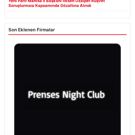
Yeni Parti Manisa İl Başkanı İlksen Özalper Rüşvet
Soruşturması Kapsamında Gözaltına Alındı
Son Eklenen Firmalar