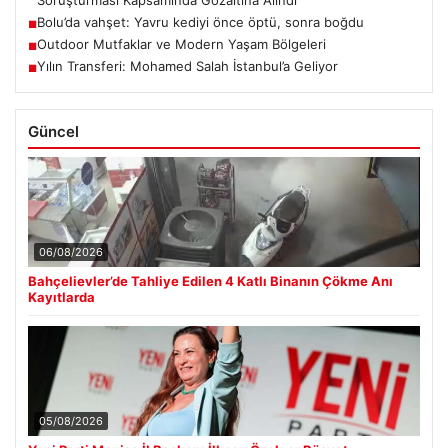
Bolu’da vahşet: Yavru kediyi önce öptü, sonra boğdu
■
Outdoor Mutfaklar ve Modern Yaşam Bölgeleri
■
Yılın Transferi: Mohamed Salah İstanbul’a Geliyor
■
Güncel
06/08/2026
Bahçelievler’de Tahliye Edilen 4 Katlı Binanın Çökme Anı
Kayıtlarda
05/08/2026