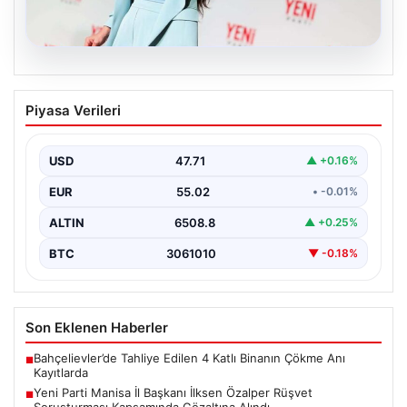
05.08.2026
Yeni Parti Manisa İl Başkanı İlksen
Piyasa Verileri
Özalper Rüşvet Soruşturması
Kapsamında Gözaltına Alındı
USD
47.71
▲ +0.16%
Manisa'da yürütülen önemli bir rüşvet soruşturmasında
dikkat çeken bir gelişme yaşandı. Yeni Parti Manisa…
EUR
55.02
• -0.01%
ALTIN
6508.8
▲ +0.25%
BTC
3061010
▼ -0.18%
Son Eklenen Haberler
Bahçelievler’de Tahliye Edilen 4 Katlı Binanın Çökme Anı
■
Kayıtlarda
Yeni Parti Manisa İl Başkanı İlksen Özalper Rüşvet
■
Soruşturması Kapsamında Gözaltına Alındı