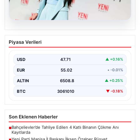
05.08.2026
Yeni Parti Manisa İl Başkanı İlksen
Piyasa Verileri
Özalper Rüşvet Soruşturması
Kapsamında Gözaltına Alındı
USD
47.71
▲ +0.16%
Manisa'da yürütülen önemli bir rüşvet soruşturmasında
dikkat çeken bir gelişme yaşandı. Yeni Parti Manisa…
EUR
55.02
• -0.01%
ALTIN
6508.8
▲ +0.25%
BTC
3061010
▼ -0.18%
Son Eklenen Haberler
Bahçelievler’de Tahliye Edilen 4 Katlı Binanın Çökme Anı
■
Kayıtlarda
Yeni Parti Manisa İl Başkanı İlksen Özalper Rüşvet
■