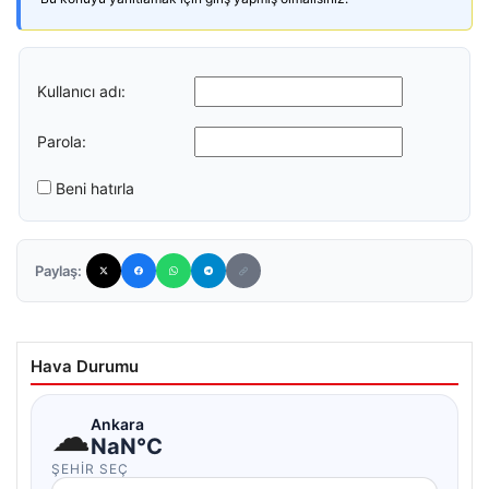
Kullanıcı adı:
Parola:
Beni hatırla
Paylaş:
Hava Durumu
☁
Ankara
NaN°C
ŞEHIR SEÇ