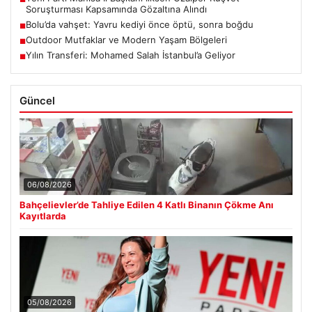
Soruşturması Kapsamında Gözaltına Alındı
Bolu’da vahşet: Yavru kediyi önce öptü, sonra boğdu
■
Outdoor Mutfaklar ve Modern Yaşam Bölgeleri
■
Yılın Transferi: Mohamed Salah İstanbul’a Geliyor
■
Güncel
06/08/2026
Bahçelievler’de Tahliye Edilen 4 Katlı Binanın Çökme Anı
Kayıtlarda
05/08/2026