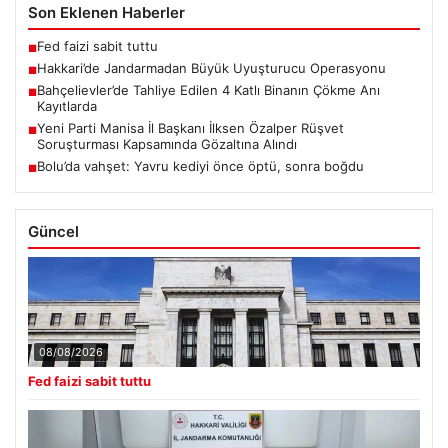
Son Eklenen Haberler
Fed faizi sabit tuttu
■
Hakkari’de Jandarmadan Büyük Uyuşturucu Operasyonu
■
Bahçelievler’de Tahliye Edilen 4 Katlı Binanın Çökme Anı
■
Kayıtlarda
Yeni Parti Manisa İl Başkanı İlksen Özalper Rüşvet
■
Soruşturması Kapsamında Gözaltına Alındı
Bolu’da vahşet: Yavru kediyi önce öptü, sonra boğdu
■
Güncel
08/08/2026
Fed faizi sabit tuttu