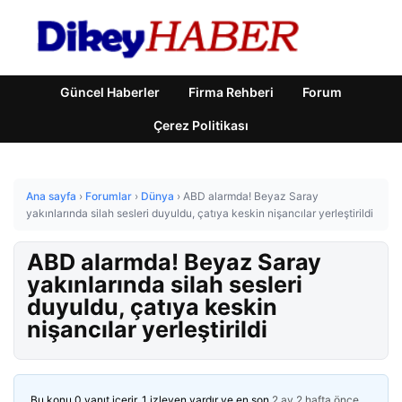
Güncel Haberler
Firma Rehberi
Forum
Çerez Politikası
Ana sayfa
›
Forumlar
›
Dünya
›
ABD alarmda! Beyaz Saray
yakınlarında silah sesleri duyuldu, çatıya keskin nişancılar yerleştirildi
ABD alarmda! Beyaz Saray
yakınlarında silah sesleri
duyuldu, çatıya keskin
nişancılar yerleştirildi
Bu konu 0 yanıt içerir, 1 izleyen vardır ve en son
2 ay 2 hafta önce