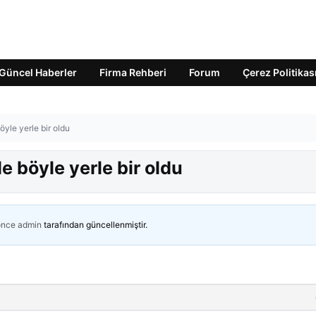
Güncel Haberler
Firma Rehberi
Forum
Çerez Politikas
öyle yerle bir oldu
de böyle yerle bir oldu
önce
admin
tarafından güncellenmiştir.