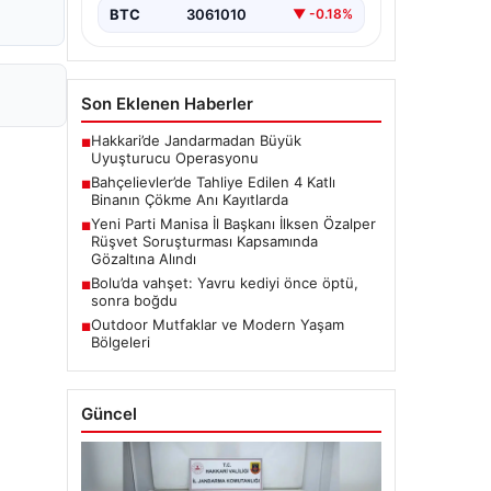
BTC
3061010
▼ -0.18%
Son Eklenen Haberler
Hakkari’de Jandarmadan Büyük
■
Uyuşturucu Operasyonu
Bahçelievler’de Tahliye Edilen 4 Katlı
■
Binanın Çökme Anı Kayıtlarda
Yeni Parti Manisa İl Başkanı İlksen Özalper
■
Rüşvet Soruşturması Kapsamında
Gözaltına Alındı
Bolu’da vahşet: Yavru kediyi önce öptü,
■
sonra boğdu
Outdoor Mutfaklar ve Modern Yaşam
■
Bölgeleri
Güncel