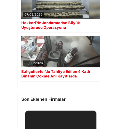
07/08/2026
Hakkari’de Jandarmadan Büyük
Uyuşturucu Operasyonu
06/08/2026
Bahçelievler’de Tahliye Edilen 4 Katlı
Binanın Çökme Anı Kayıtlarda
Son Eklenen Firmalar