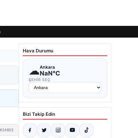
ı
Hava Durumu
☁
Ankara
NaN°C
ŞEHIR SEÇ
Bizi Takip Edin
#24853