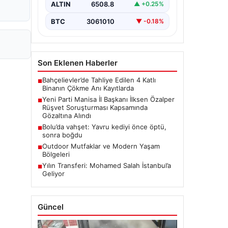
rüşvet soruşturmasında dikkat
ALTIN
6508.8
▲ +0.25%
çeken bir gelişme yaşandı. Yeni Parti
Manisa…
BTC
3061010
▼ -0.18%
Son Eklenen Haberler
Bahçelievler’de Tahliye Edilen 4 Katlı
■
Binanın Çökme Anı Kayıtlarda
Yeni Parti Manisa İl Başkanı İlksen Özalper
■
Rüşvet Soruşturması Kapsamında
Gözaltına Alındı
Bolu’da vahşet: Yavru kediyi önce öptü,
■
sonra boğdu
Outdoor Mutfaklar ve Modern Yaşam
■
Bölgeleri
Yılın Transferi: Mohamed Salah İstanbul’a
■
Geliyor
Güncel