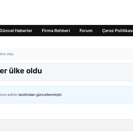
Güncel Haberler
Firma Rehberi
Forum
Çerez Politikas
 ülke oldu
der ülke oldu
önce
admin
tarafından güncellenmiştir.