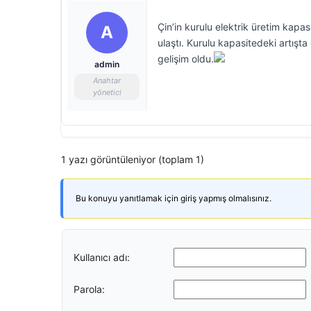
Çin’in kurulu elektrik üretim kap
A
ulaştı. Kurulu kapasitedeki artışta
gelişim oldu.
admin
Anahtar
yönetici
1 yazı görüntüleniyor (toplam 1)
Bu konuyu yanıtlamak için giriş yapmış olmalısınız.
Kullanıcı adı:
Parola: