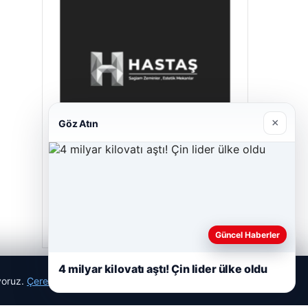
×
Göz Atın
Prenses Night Club
29/04/2026
Güncel Haberler
4 milyar kilovatı aştı! Çin lider ülke oldu
ıyoruz.
Çerez Politikamız
Reddet
Kabul Et