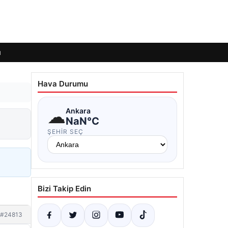
ı
Hava Durumu
☁
Ankara
NaN°C
ŞEHIR SEÇ
Bizi Takip Edin
#24813