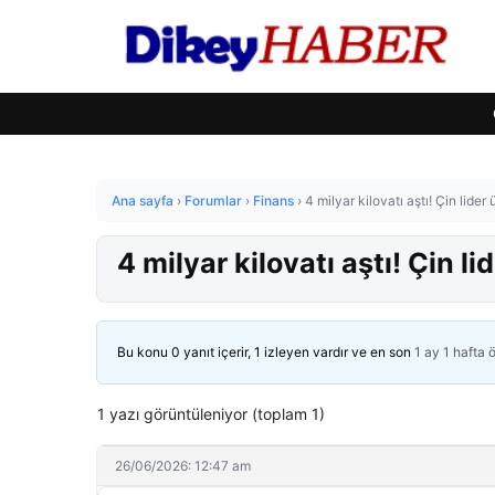
Ana sayfa
›
Forumlar
›
Finans
›
4 milyar kilovatı aştı! Çin lider
4 milyar kilovatı aştı! Çin li
Bu konu 0 yanıt içerir, 1 izleyen vardır ve en son
1 ay 1 hafta 
1 yazı görüntüleniyor (toplam 1)
26/06/2026: 12:47 am