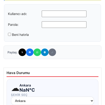
Kullanıcı adı:
Parola:
Beni hatırla
Paylaş:
Hava Durumu
☁
Ankara
NaN°C
ŞEHIR SEÇ