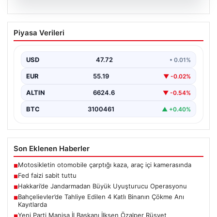
08.08.2026
Fed faizi sabit tuttu
Piyasa Verileri
USD
47.72
• 0.01%
EUR
55.19
▼ -0.02%
ALTIN
6624.6
▼ -0.54%
BTC
3100461
▲ +0.40%
Son Eklenen Haberler
Motosikletin otomobile çarptığı kaza, araç içi kamerasında
■
Fed faizi sabit tuttu
■
Hakkari’de Jandarmadan Büyük Uyuşturucu Operasyonu
■
Bahçelievler’de Tahliye Edilen 4 Katlı Binanın Çökme Anı
■
Kayıtlarda
Yeni Parti Manisa İl Başkanı İlksen Özalper Rüşvet
■