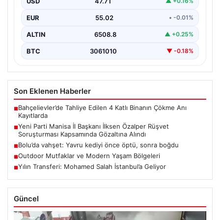
USD
47.71
▲ +0.16%
Manisa'da yürütülen önemli bir rüşvet soruşturmasında
dikkat çeken bir gelişme yaşandı. Yeni Parti Manisa…
EUR
55.02
• -0.01%
ALTIN
6508.8
▲ +0.25%
BTC
3061010
▼ -0.18%
Son Eklenen Haberler
Bahçelievler’de Tahliye Edilen 4 Katlı Binanın Çökme Anı
■
Kayıtlarda
Yeni Parti Manisa İl Başkanı İlksen Özalper Rüşvet
■
Soruşturması Kapsamında Gözaltına Alındı
Bolu’da vahşet: Yavru kediyi önce öptü, sonra boğdu
■
Outdoor Mutfaklar ve Modern Yaşam Bölgeleri
■
Yılın Transferi: Mohamed Salah İstanbul’a Geliyor
■
Güncel