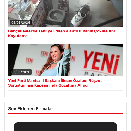
06/08/2026
Bahçelievler’de Tahliye Edilen 4 Katlı Binanın Çökme Anı
Kayıtlarda
05/08/2026
Yeni Parti Manisa İl Başkanı İlksen Özalper Rüşvet
Soruşturması Kapsamında Gözaltına Alındı
Son Eklenen Firmalar