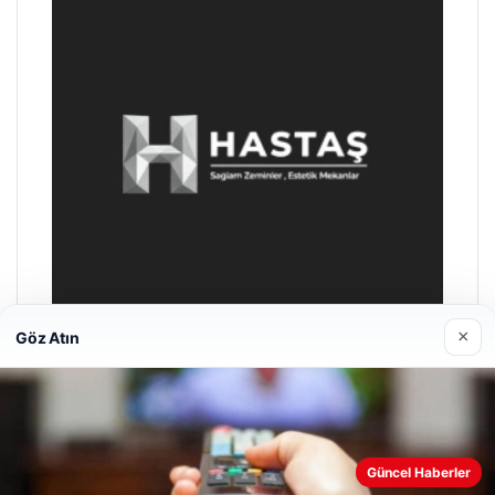
×
Göz Atın
Prenses Night Club
29/04/2026
Web sitemizi nasıl kullandığınızı daha iyi anlayabilmek,
Güncel Haberler
deneyiminizi kişiselleştirmek ve geliştirmek amacıyla çerezler