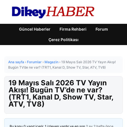
Güncel Haberler
Firma Rehberi
Forum
Çerez Politikası
Ana sayfa
›
Forumlar
›
Magazin
›
19 Mayıs Salı 2026 TV Yayın Akışı!
Bugün TV’de ne var? (TRT1, Kanal D, Show TV, Star, ATV, TV8)
19 Mayıs Salı 2026 TV Yayın
Akışı! Bugün TV’de ne var?
(TRT1, Kanal D, Show TV, Star,
ATV, TV8)
Bu konu 0 yanıt içerir, 1 izleyen vardır ve en son
2 ay 2 hafta önce