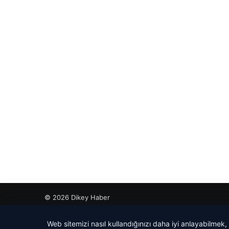
© 2026 Dikey Haber
cio
Web sitemizi nasıl kullandığınızı daha iyi anlayabilmek,