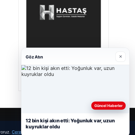
×
Göz Atın
Prenses Night Club
29/04/2026
Güncel Haberler
12 bin kişi akın etti: Yoğunluk var, uzun
kuyruklar oldu
ıyoruz.
Çerez Politikamız
Reddet
Kabul Et