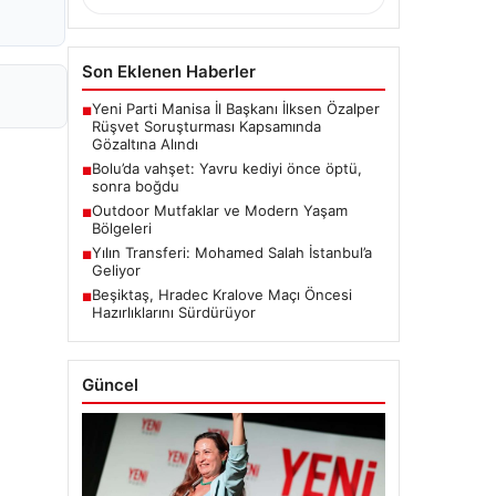
Son Eklenen Haberler
Yeni Parti Manisa İl Başkanı İlksen Özalper
■
Rüşvet Soruşturması Kapsamında
Gözaltına Alındı
Bolu’da vahşet: Yavru kediyi önce öptü,
■
sonra boğdu
Outdoor Mutfaklar ve Modern Yaşam
■
Bölgeleri
Yılın Transferi: Mohamed Salah İstanbul’a
■
Geliyor
Beşiktaş, Hradec Kralove Maçı Öncesi
■
Hazırlıklarını Sürdürüyor
Güncel