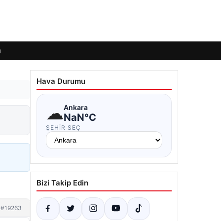
ı
Hava Durumu
☁
Ankara
NaN°C
ŞEHIR SEÇ
Bizi Takip Edin
#19263