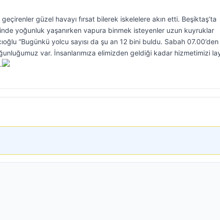
geçirenler güzel havayı fırsat bilerek iskelelere akın etti. Beşiktaş’ta
sinde yoğunluk yaşanırken vapura binmek isteyenler uzun kuyruklar
ıoğlu “Bugünkü yolcu sayısı da şu an 12 bini buldu. Sabah 07.00’den 
ğunluğumuz var. İnsanlarımıza elimizden geldiği kadar hizmetimizi lay
.