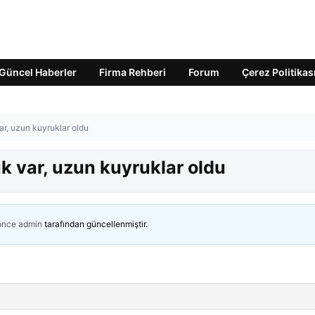
Güncel Haberler
Firma Rehberi
Forum
Çerez Politikas
var, uzun kuyruklar oldu
luk var, uzun kuyruklar oldu
 önce
admin
tarafından güncellenmiştir.