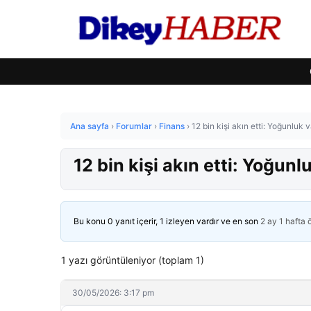
Ana sayfa
›
Forumlar
›
Finans
›
12 bin kişi akın etti: Yoğunluk 
12 bin kişi akın etti: Yoğun
Bu konu 0 yanıt içerir, 1 izleyen vardır ve en son
2 ay 1 hafta
1 yazı görüntüleniyor (toplam 1)
30/05/2026: 3:17 pm