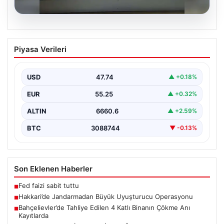
07.08.2026
Hakkari’de Jandarmadan Büyük
Piyasa Verileri
Uyuşturucu Operasyonu
Hakkari ilinde jandarma ekipleri tarafından
gerçekleştirilen başarılı bir operasyonda, yüklü miktarda
USD
47.74
▲ +0.18%
esrar ele geçirildi.…
EUR
55.25
▲ +0.32%
ALTIN
6660.6
▲ +2.59%
BTC
3088744
▼ -0.13%
Son Eklenen Haberler
Fed faizi sabit tuttu
■
Hakkari’de Jandarmadan Büyük Uyuşturucu Operasyonu
■
Bahçelievler’de Tahliye Edilen 4 Katlı Binanın Çökme Anı
■
Kayıtlarda