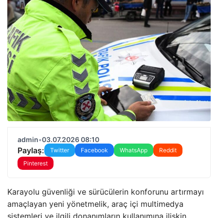
admin
•
03.07.2026 08:10
Paylaş:
Twitter
Facebook
WhatsApp
Reddit
Pinterest
Karayolu güvenliği ve sürücülerin konforunu artırmayı
amaçlayan yeni yönetmelik, araç içi multimedya
sistemleri ve ilgili donanımların kullanımına ilişkin