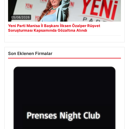
05/08/2026
Yeni Parti Manisa İl Başkanı İlksen Özalper Rüşvet
Soruşturması Kapsamında Gözaltına Alındı
Son Eklenen Firmalar