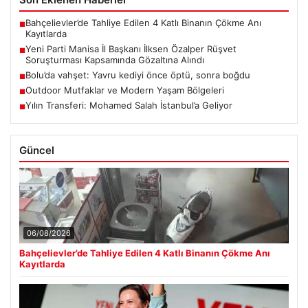
Bahçelievler’de Tahliye Edilen 4 Katlı Binanın Çökme Anı
■
Kayıtlarda
Yeni Parti Manisa İl Başkanı İlksen Özalper Rüşvet
■
Soruşturması Kapsamında Gözaltına Alındı
Bolu’da vahşet: Yavru kediyi önce öptü, sonra boğdu
■
Outdoor Mutfaklar ve Modern Yaşam Bölgeleri
■
Yılın Transferi: Mohamed Salah İstanbul’a Geliyor
■
Güncel
06/08/2026
Bahçelievler’de Tahliye Edilen 4 Katlı Binanın Çökme Anı
Kayıtlarda