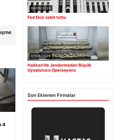
08/08/2026
Fed faizi sabit tuttu
leşme
07/08/2026
Hakkari’de Jandarmadan Büyük
Uyuşturucu Operasyonu
Son Eklenen Firmalar
n 4