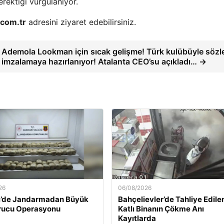
rektiği vurgulanıyor.
.com.tr
adresini ziyaret edebilirsiniz.
Ademola Lookman için sıcak gelişme! Türk kulübüyle söz
imzalamaya hazırlanıyor! Atalanta CEO’su açıkladı… →
26
06/08/2026
i’de Jandarmadan Büyük
Bahçelievler’de Tahliye Edile
rucu Operasyonu
Katlı Binanın Çökme Anı
Kayıtlarda