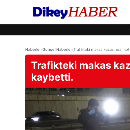
Haberler
›
Güncel Haberler
›
Trafikteki makas kazasında mot
Trafikteki makas ka
kaybetti.