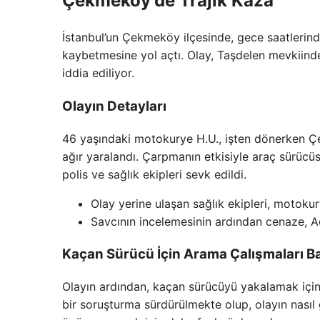
Çekmeköy’de Trajik Kaza
İstanbul’un Çekmeköy ilçesinde, gece saatlerind
kaybetmesine yol açtı. Olay, Taşdelen mevkiinde 
iddia ediliyor.
Olayın Detayları
46 yaşındaki motokurye H.U., işten dönerken Ç
ağır yaralandı. Çarpmanın etkisiyle araç sürücüs
polis ve sağlık ekipleri sevk edildi.
Olay yerine ulaşan sağlık ekipleri, motokury
Savcının incelemesinin ardından cenaze, Ad
Kaçan Sürücü İçin Arama Çalışmaları Ba
Olayın ardından, kaçan sürücüyü yakalamak için po
bir soruşturma sürdürülmekte olup, olayın nasıl g