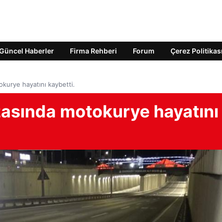
Güncel Haberler
Firma Rehberi
Forum
Çerez Politikas
okurye hayatını kaybetti.
zasında motokurye hayatını