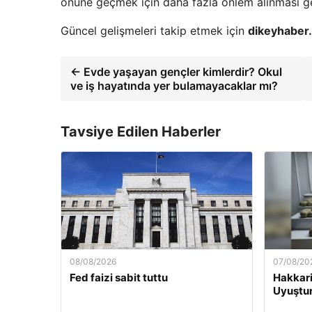
önüne geçmek için daha fazla önlem alınması ge
Güncel gelişmeleri takip etmek için
dikeyhaber
← Evde yaşayan gençler kimlerdir? Okul
ve iş hayatında yer bulamayacaklar mı?
Tavsiye Edilen Haberler
08/08/2026
07/08/20
Fed faizi sabit tuttu
Hakkar
Uyuştu