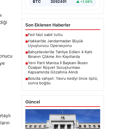
BTC
3092491
▲ +1.06%
ı
diği
Son Eklenen Haberler
Fed faizi sabit tuttu
■
Hakkari’de Jandarmadan Büyük
■
Uyuşturucu Operasyonu
Bahçelievler’de Tahliye Edilen 4 Katlı
■
sonucu
Binanın Çökme Anı Kayıtlarda
eye
Yeni Parti Manisa İl Başkanı İlksen
■
Özalper Rüşvet Soruşturması
Kapsamında Gözaltına Alındı
Bolu’da vahşet: Yavru kediyi önce öptü,
■
sonra boğdu
Güncel
etaylı
ların