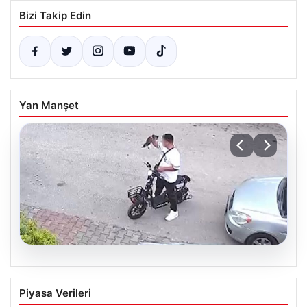
Bizi Takip Edin
Yan Manşet
04.08.2026
Bolu’da vahşet: Yavru kediyi önce öptü,
Piyasa Verileri
sonra boğdu