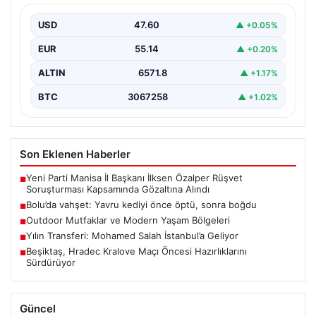
{ “title”: “Bolu’da Vahşet: Yavru Kediyi Önce Sevdi,
Ardından Telef Etti”, “content”: “ Bolu’nun…
USD
47.60
▲ +0.05%
EUR
55.14
▲ +0.20%
ALTIN
6571.8
▲ +1.17%
BTC
3067258
▲ +1.02%
Son Eklenen Haberler
Yeni Parti Manisa İl Başkanı İlksen Özalper Rüşvet
■
Soruşturması Kapsamında Gözaltına Alındı
Bolu’da vahşet: Yavru kediyi önce öptü, sonra boğdu
■
Outdoor Mutfaklar ve Modern Yaşam Bölgeleri
■
Yılın Transferi: Mohamed Salah İstanbul’a Geliyor
■
Beşiktaş, Hradec Kralove Maçı Öncesi Hazırlıklarını
■
Sürdürüyor
Güncel