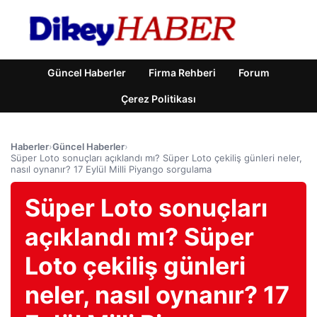
Güncel Haberler
Firma Rehberi
Forum
Çerez Politikası
Haberler
›
Güncel Haberler
›
Süper Loto sonuçları açıklandı mı? Süper Loto çekiliş günleri neler,
nasıl oynanır? 17 Eylül Milli Piyango sorgulama
Süper Loto sonuçları
açıklandı mı? Süper
Loto çekiliş günleri
neler, nasıl oynanır? 17