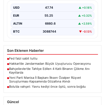
Hakkari ilinde jandarma ekipleri tarafından
gerçekleştirilen başarılı bir operasyonda, yüklü
USD
47.74
▲ +0.18%
miktarda esrar ele geçirildi.…
EUR
55.25
▲ +0.32%
ALTIN
6660.6
▲ +2.59%
BTC
3088744
▼ -0.13%
Son Eklenen Haberler
Fed faizi sabit tuttu
■
Hakkari’de Jandarmadan Büyük Uyuşturucu Operasyonu
■
Bahçelievler’de Tahliye Edilen 4 Katlı Binanın Çökme Anı
■
Kayıtlarda
Yeni Parti Manisa İl Başkanı İlksen Özalper Rüşvet
■
Soruşturması Kapsamında Gözaltına Alındı
Bolu’da vahşet: Yavru kediyi önce öptü, sonra boğdu
■
Güncel