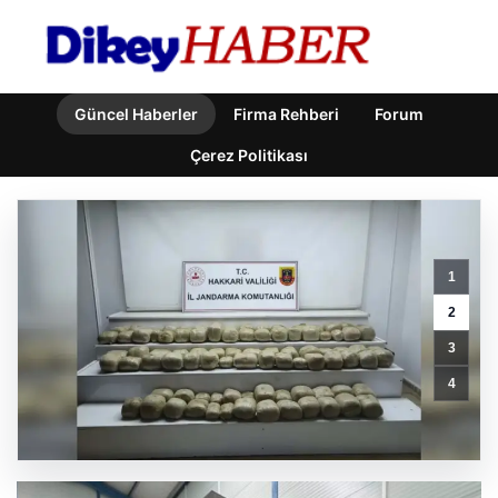
Güncel Haberler
Firma Rehberi
Forum
Çerez Politikası
1
2
Outdoor
3
Mutfaklar
ve
4
Modern
Yaşam
Bölgeleri
GÜNCEL HABERLER
0 YORUM