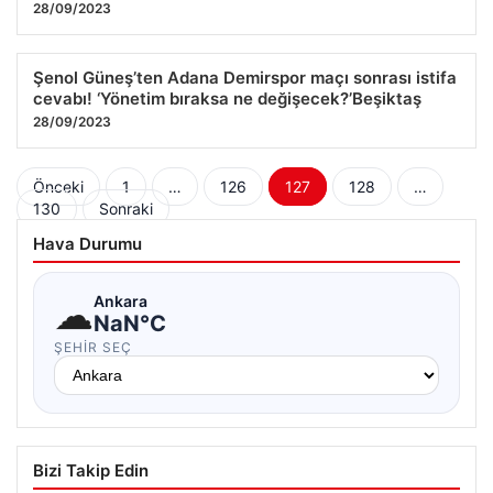
28/09/2023
Şenol Güneş’ten Adana Demirspor maçı sonrası istifa
cevabı! ‘Yönetim bıraksa ne değişecek?’Beşiktaş
28/09/2023
Yazı
Önceki
1
…
126
127
128
…
130
Sonraki
sayfalaması
Hava Durumu
☁
Ankara
NaN°C
ŞEHIR SEÇ
Bizi Takip Edin