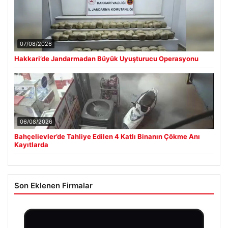
07/08/2026
Hakkari’de Jandarmadan Büyük Uyuşturucu Operasyonu
06/08/2026
Bahçelievler’de Tahliye Edilen 4 Katlı Binanın Çökme Anı
Kayıtlarda
Son Eklenen Firmalar