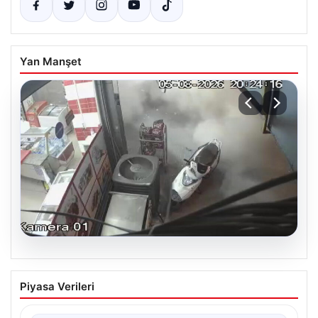
Yan Manşet
06.08.2026
Bahçelievler’de Tahliye Edilen 4 Katlı
Piyasa Verileri
Binanın Çökme Anı Kayıtlarda
İstanbul’un Bahçelievler ilçesinde, kolonlarından gelen