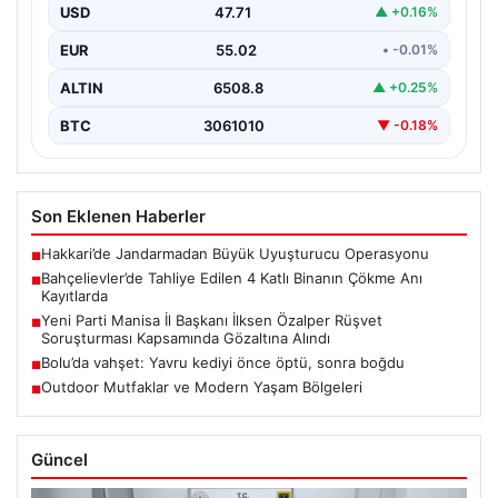
endişe verici sesler sonrası gece saatlerinde tahliye
USD
47.71
▲ +0.16%
edilen dört…
EUR
55.02
• -0.01%
ALTIN
6508.8
▲ +0.25%
BTC
3061010
▼ -0.18%
Son Eklenen Haberler
Hakkari’de Jandarmadan Büyük Uyuşturucu Operasyonu
■
Bahçelievler’de Tahliye Edilen 4 Katlı Binanın Çökme Anı
■
Kayıtlarda
Yeni Parti Manisa İl Başkanı İlksen Özalper Rüşvet
■
Soruşturması Kapsamında Gözaltına Alındı
Bolu’da vahşet: Yavru kediyi önce öptü, sonra boğdu
■
Outdoor Mutfaklar ve Modern Yaşam Bölgeleri
■
Güncel