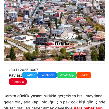
•
30.11.2025 10:07
Paylaş:
Twitter
Facebook
WhatsApp
Reddit
Pinterest
Kars’ta günlük yaşam sıklıkla gerçekten hızlı meydana
gelen olaylarla kaplı olduğu için pek çok kişi gün içinde
oluşan olayları haber almak gayesiyle
Kars haber son