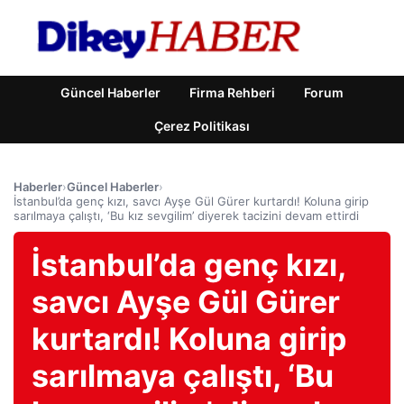
Güncel Haberler
Firma Rehberi
Forum
Çerez Politikası
Haberler
›
Güncel Haberler
›
İstanbul’da genç kızı, savcı Ayşe Gül Gürer kurtardı! Koluna girip
sarılmaya çalıştı, ‘Bu kız sevgilim’ diyerek tacizini devam ettirdi
İstanbul’da genç kızı,
savcı Ayşe Gül Gürer
kurtardı! Koluna girip
sarılmaya çalıştı, ‘Bu