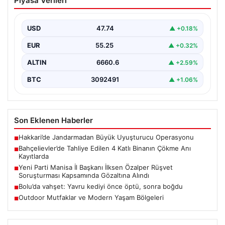
Piyasa Verileri
Binanın Çökme Anı Kayıtlarda
İstanbul’un Bahçelievler ilçesinde, kolonlarından gelen
endişe verici sesler sonrası gece saatlerinde tahliye
USD
47.74
▲ +0.18%
edilen dört…
EUR
55.25
▲ +0.32%
ALTIN
6660.6
▲ +2.59%
BTC
3092491
▲ +1.06%
Son Eklenen Haberler
Hakkari’de Jandarmadan Büyük Uyuşturucu Operasyonu
■
Bahçelievler’de Tahliye Edilen 4 Katlı Binanın Çökme Anı
■
Kayıtlarda
Yeni Parti Manisa İl Başkanı İlksen Özalper Rüşvet
■
Soruşturması Kapsamında Gözaltına Alındı
Bolu’da vahşet: Yavru kediyi önce öptü, sonra boğdu
■
Outdoor Mutfaklar ve Modern Yaşam Bölgeleri
■