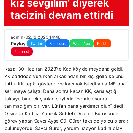
kız sevgilim’ diyerek
tacizini devam ettirdi
admin
•
02.12.2023 14:48
Paylaş:
Twitter
Facebook
WhatsApp
Reddit
Pinterest
Kaza, 30 Haziran 2023’te Kadıköy’de meydana geldi.
KK caddede yürürken arkasından bir kişi gelip kolunu
tuttu. KK tepki gösterdi ve kaçmak istedi ama ME ona
sarılmaya çalıştı. Daha sonra kaçan KK, karşılaştığı
taksiye binerek şunları söyledi: “Benden sonra
tanımadığım biri var. Lütfen bana yardımcı olun” dedi.
O sırada Kadına Yönelik Şiddeti Önleme Bürosunda
görev yapan Savcı Ayşe Gül Gürer takside yolcu olarak
bulunuyordu. Savcı Gürer, yardım isteyen kadını olay