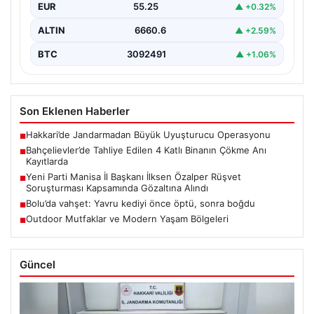
EUR
55.25
▲ +0.32%
ALTIN
6660.6
▲ +2.59%
BTC
3092491
▲ +1.06%
Son Eklenen Haberler
Hakkari’de Jandarmadan Büyük Uyuşturucu Operasyonu
■
Bahçelievler’de Tahliye Edilen 4 Katlı Binanın Çökme Anı
■
Kayıtlarda
Yeni Parti Manisa İl Başkanı İlksen Özalper Rüşvet
■
Soruşturması Kapsamında Gözaltına Alındı
Bolu’da vahşet: Yavru kediyi önce öptü, sonra boğdu
■
Outdoor Mutfaklar ve Modern Yaşam Bölgeleri
■
Güncel