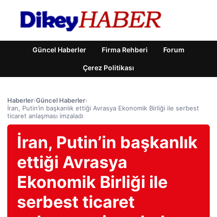
Güncel Haberler
Firma Rehberi
Forum
Çerez Politikası
Haberler
›
Güncel Haberler
›
İran, Putin’in başkanlık ettiği Avrasya Ekonomik Birliği ile serbest
ticaret anlaşması imzaladı
İran, Putin’in başkanlık
ettiği Avrasya
Ekonomik Birliği ile
serbest ticaret