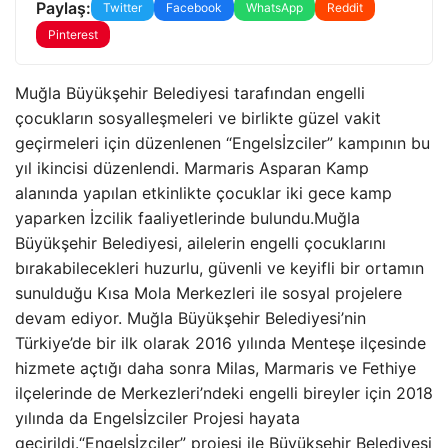
Paylaş:
Twitter
Facebook
WhatsApp
Reddit
Pinterest
Muğla Büyükşehir Belediyesi tarafından engelli
çocukların sosyalleşmeleri ve birlikte güzel vakit
geçirmeleri için düzenlenen “Engelsİzciler” kampının bu
yıl ikincisi düzenlendi. Marmaris Asparan Kamp
alanında yapılan etkinlikte çocuklar iki gece kamp
yaparken İzcilik faaliyetlerinde bulundu.Muğla
Büyükşehir Belediyesi, ailelerin engelli çocuklarını
bırakabilecekleri huzurlu, güvenli ve keyifli bir ortamın
sunulduğu Kısa Mola Merkezleri ile sosyal projelere
devam ediyor. Muğla Büyükşehir Belediyesi’nin
Türkiye’de bir ilk olarak 2016 yılında Menteşe ilçesinde
hizmete açtığı daha sonra Milas, Marmaris ve Fethiye
ilçelerinde de Merkezleri’ndeki engelli bireyler için 2018
yılında da Engelsİzciler Projesi hayata
geçirildi.“Engelsİzciler” projesi ile Büyükşehir Belediyesi