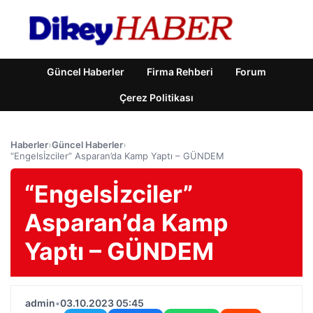
Güncel Haberler
Firma Rehberi
Forum
Çerez Politikası
Haberler
›
Güncel Haberler
›
“Engelsİzciler” Asparan’da Kamp Yaptı – GÜNDEM
“Engelsİzciler”
Asparan’da Kamp
Yaptı – GÜNDEM
admin
•
03.10.2023 05:45