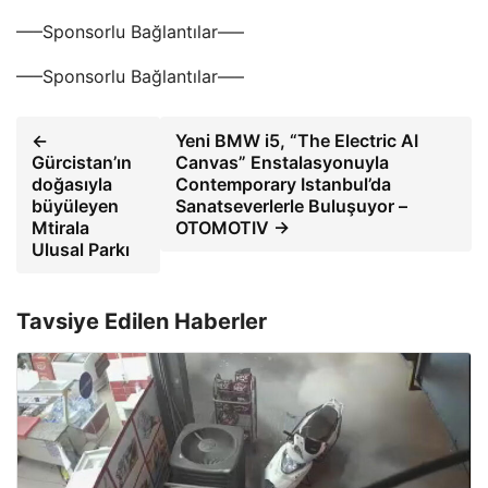
—–Sponsorlu Bağlantılar—–
—–Sponsorlu Bağlantılar—–
←
Yeni BMW i5, “The Electric AI
Gürcistan’ın
Canvas” Enstalasyonuyla
doğasıyla
Contemporary Istanbul’da
büyüleyen
Sanatseverlerle Buluşuyor –
Mtirala
OTOMOTIV →
Ulusal Parkı
Tavsiye Edilen Haberler