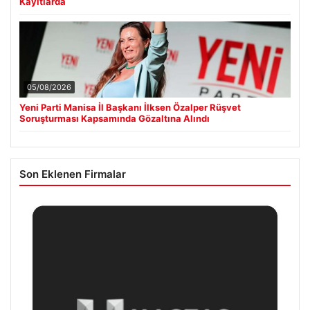
Kayıtlarda
05/08/2026
Yeni Parti Manisa İl Başkanı İlksen Özalper Rüşvet
Soruşturması Kapsamında Gözaltına Alındı
Son Eklenen Firmalar