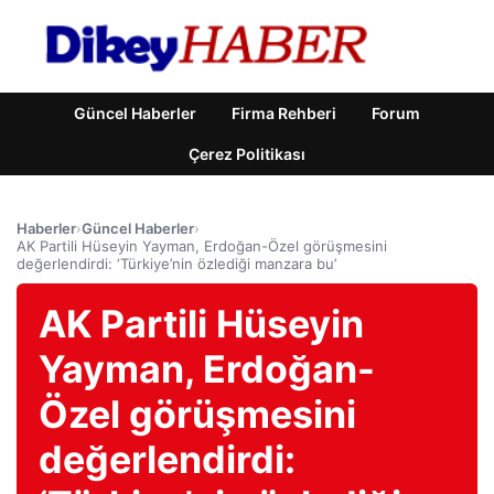
Güncel Haberler
Firma Rehberi
Forum
Çerez Politikası
Haberler
›
Güncel Haberler
›
AK Partili Hüseyin Yayman, Erdoğan-Özel görüşmesini
değerlendirdi: ‘Türkiye’nin özlediği manzara bu’
AK Partili Hüseyin
Yayman, Erdoğan-
Özel görüşmesini
değerlendirdi: