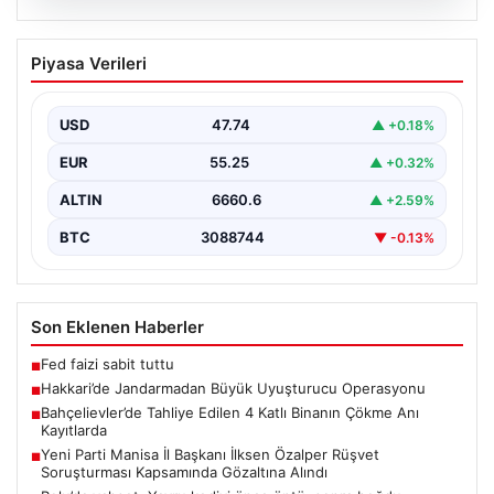
07.08.2026
Hakkari’de Jandarmadan Büyük
Piyasa Verileri
Uyuşturucu Operasyonu
Hakkari ilinde jandarma ekipleri tarafından
gerçekleştirilen başarılı bir operasyonda, yüklü miktarda
USD
47.74
▲ +0.18%
esrar ele geçirildi.…
EUR
55.25
▲ +0.32%
ALTIN
6660.6
▲ +2.59%
BTC
3088744
▼ -0.13%
Son Eklenen Haberler
Fed faizi sabit tuttu
■
Hakkari’de Jandarmadan Büyük Uyuşturucu Operasyonu
■
Bahçelievler’de Tahliye Edilen 4 Katlı Binanın Çökme Anı
■
Kayıtlarda
Yeni Parti Manisa İl Başkanı İlksen Özalper Rüşvet
■
Soruşturması Kapsamında Gözaltına Alındı