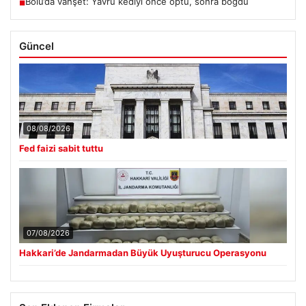
Bolu’da vahşet: Yavru kediyi önce öptü, sonra boğdu
■
Güncel
08/08/2026
Fed faizi sabit tuttu
07/08/2026
Hakkari’de Jandarmadan Büyük Uyuşturucu Operasyonu