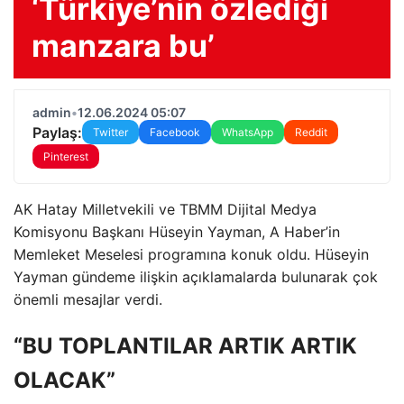
‘Türkiye’nin özlediği
manzara bu’
admin
•
12.06.2024 05:07
Paylaş:
Twitter
Facebook
WhatsApp
Reddit
Pinterest
AK Hatay Milletvekili ve TBMM Dijital Medya
Komisyonu Başkanı Hüseyin Yayman, A Haber’in
Memleket Meselesi programına konuk oldu. Hüseyin
Yayman gündeme ilişkin açıklamalarda bulunarak çok
önemli mesajlar verdi.
“BU TOPLANTILAR ARTIK ARTIK
OLACAK”