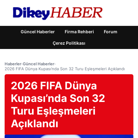
Güncel Haberler
Firma Rehberi
Forum
Çerez Politikası
Haberler
›
Güncel Haberler
›
2026 FIFA Dünya Kupası’nda Son 32 Turu Eşleşmeleri Açıklandı
2026 FIFA Dünya
Kupası’nda Son 32
Turu Eşleşmeleri
Açıklandı