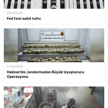
08/08/2026
Fed faizi sabit tuttu
07/08/2026
Hakkari’de Jandarmadan Büyük Uyuşturucu
Operasyonu