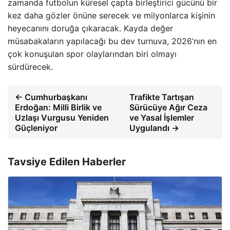
zamanda futbolun küresel çapta birleştirici gücünü bir
kez daha gözler önüne serecek ve milyonlarca kişinin
heyecanını doruğa çıkaracak. Kayda değer
müsabakaların yapılacağı bu dev turnuva, 2026’nın en
çok konuşulan spor olaylarından biri olmayı
sürdürecek.
← Cumhurbaşkanı
Trafikte Tartışan
Erdoğan: Milli Birlik ve
Sürücüye Ağır Ceza
Uzlaşı Vurgusu Yeniden
ve Yasal İşlemler
Güçleniyor
Uygulandı →
Tavsiye Edilen Haberler