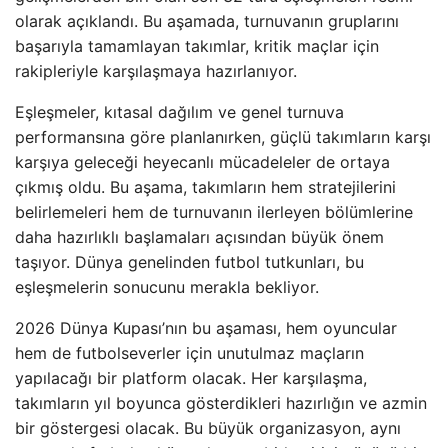
olarak açıklandı. Bu aşamada, turnuvanın gruplarını
başarıyla tamamlayan takımlar, kritik maçlar için
rakipleriyle karşılaşmaya hazırlanıyor.
Eşleşmeler, kıtasal dağılım ve genel turnuva
performansına göre planlanırken, güçlü takımların karşı
karşıya geleceği heyecanlı mücadeleler de ortaya
çıkmış oldu. Bu aşama, takımların hem stratejilerini
belirlemeleri hem de turnuvanın ilerleyen bölümlerine
daha hazırlıklı başlamaları açısından büyük önem
taşıyor. Dünya genelinden futbol tutkunları, bu
eşleşmelerin sonucunu merakla bekliyor.
2026 Dünya Kupası’nın bu aşaması, hem oyuncular
hem de futbolseverler için unutulmaz maçların
yapılacağı bir platform olacak. Her karşılaşma,
takımların yıl boyunca gösterdikleri hazırlığın ve azmin
bir göstergesi olacak. Bu büyük organizasyon, aynı